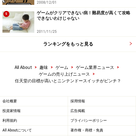
的には大ヒットゲーム機です。そのPS4の世界累計3,000
2008/12/01
万台を突破したタイミングが、おおよそ発売2年後で、
ゲームがクリアできない病！難易度が高くて攻略
5
できないわけじゃない
これはPlayStationプラットフォーム最速記録となりま
す。というと、ほぼ同じくらいのタイミングで3,800万台
2011/11/25
近くを売りたいと言っている任天堂の目標が非常に高く
ランキングをもっと見る
設定されていることがおわかりいただけるかと思いま
す。
>
>
>
>
All About
趣味
ゲーム
ゲーム業界ニュース
ちなみに、このPS4の記録は歴代ゲーム機の中では2位と
>
ゲームの売り上げニュース
なり、過去最高速で3,000万台を達成しているのはWiiで
任天堂の目標が高いとニンテンドースイッチがピンチ？
す。そのWiiの2008年10月末、これはWii発売からおおよ
そ1年11ヵ月ぐらいのデータになるんですが、この時点
会社概要
採用情報
で3,455万台でした。Wiiはこの時点で発売から年末商戦
投資家情報
広告掲載
を1回しか経験していないということを考慮すると、年
利用規約
プライバシーポリシー
末商戦2回を経て2年1ヵ月で3,779万台は、おおむねWiiの
ようなスピード感を狙っている、ということが言えるか
All Aboutについて
著作権・商標・免責