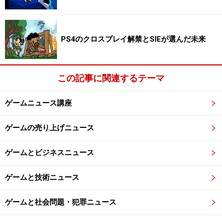
しなければいけません。任天堂は年末商戦に非常に強い
メーカーですので、ここから大きく伸ばしていくことが
予想できますが、それでも厳しいのではないか、という
PS4のクロスプレイ解禁とSIEが選んだ未来
ことでニンテンドースイッチがピンチだという報道が出
ることになります。
この記事に関連するテーマ
任天堂の設定した目標に対してピンチなのはそうかもし
れません。任天堂としては、年末商戦で大きく伸ばせな
ゲームニュース講座
ければ達成できませんし、もし達成しなければビジネス
プランを見直す必要があるでしょう。しかしこれが、ニ
ゲームの売り上げニュース
ンテンドースイッチというゲームが売れていない、世の
中に受け入れられていない、ということを示しているか
ゲームとビジネスニュース
というと、ちょっと意味が変わります。
ゲームと技術ニュース
ゲームと社会問題・犯罪ニュース
発売2年で3,800万台の意味