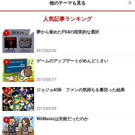
他のテーマも見る
人気記事ランキング
世界的に好調なPS4よりもさらに高水準を目指しているよう
です
夢から覚めたPS4の現実的な選択
1
ここで、任天堂の目標がどういうものなのか、というお
話をしたいと思います。ガイドは、任天堂の決算などで
2013/02/26
数字を精査してみて、この目標は相当に強気の目標だ
ゲームのアップデートがめんどくさい
な、と思いました。任天堂が目標の2,000万台を販売でき
2
た場合、2019年3月末、つまりは発売から約2年1か月後
に世界累計販売台数は3,779万台になります。
2013/05/17
ジョジョASB ファンの気持ちを裏切った結果
3
現行世代において、世界で最も売れているハードはソニ
ー・インタラクティブエンタテインメントが販売する
2013/09/20
PlayStation4（以下PS4）です。ハイエンドの据え置き
WiiMusicは失敗だったのか
ゲーム機市場が縮小してしまった日本では、PS4はそれ
4
ほど売れていない印象があるかもしれませんが、全世界