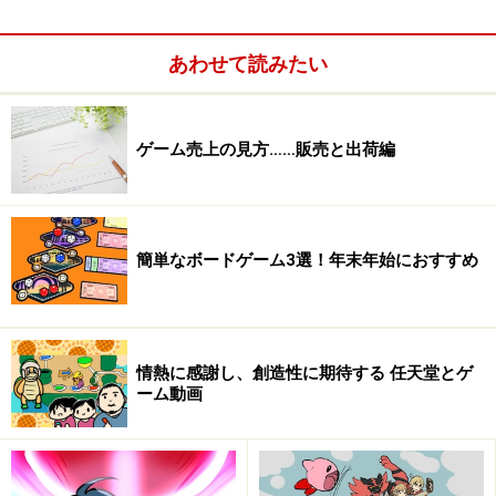
というわけで、ニンテンドースイッチの全世界的な数字
あわせて読みたい
のチェックをしてみたいと思います。
ゲーム売上の見方……販売と出荷編
簡単なボードゲーム3選！年末年始におすすめ
情熱に感謝し、創造性に期待する 任天堂とゲ
ーム動画
1年間で2,000万台という目標