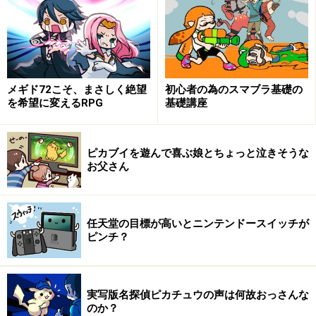
年間2,000万台というのが、任天堂の目標です
任天堂が発表したニンテンドースイッチの今期目標2,000
メギド72こそ、まさしく絶望
初心者の為のスマブラ基礎の
万台がどういう数字であるのか、という話をまずは確認
を希望に変えるRPG
基礎講座
してみましょう。任天堂は3月期決算で、毎年3月末を節
目として年間目標を立てます。ニンテンドースイッチの
ピカブイを遊んで喜ぶ娘とちょっと泣きそうな
発売日が2017年3月3日、ここから約1年が経過し、2018
お父さん
年3月末時点の世界累計が1,779万台でした。
この時点から2019年3月末までの年間販売目標を2,000万
任天堂の目標が高いとニンテンドースイッチが
ピンチ？
台に設定しました。これに対して、2019年4月～9月末ま
での販売台数が、507万台。実はこの数字は、2018年同
時期と比較すると微増しているのですが、目標は2,000万
実写版名探偵ピカチュウの声は何故おっさんな
台なので、10月から3月末までで残りの1,500万台を販売
のか？