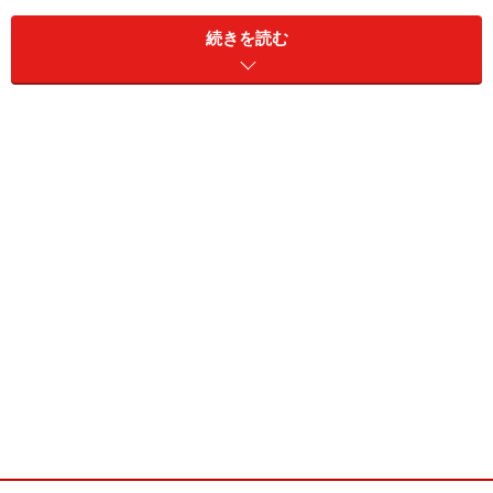
続きを読む
値下で劣勢をくつがえしたハードはない
当時のハードは、どれもPS2に打ち負かされ、値下をしても
大きな効果はなかなか生まれませんでした。唯一効果があ
るのはPS2の値下、というのはなんとも皮肉な話です
過去にも、売れ行きが芳しくないハードが状況を打開す
るべく値下を敢行する、と言う例は多々ありました。し
かし、一時的な効果はあるものの、値下によって劣勢を
くつがえし、躍進したハードというのは見たことがあり
ません。