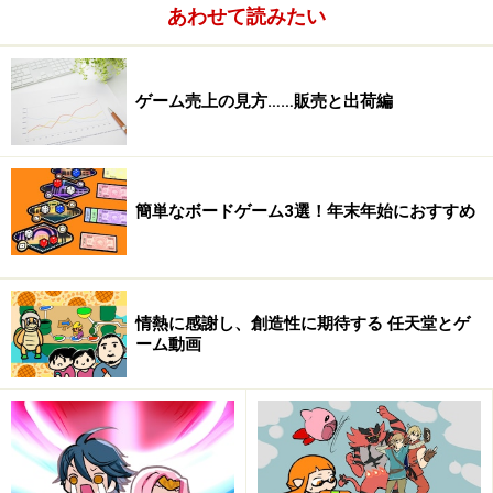
あわせて読みたい
ゲーム売上の見方……販売と出荷編
簡単なボードゲーム3選！年末年始におすすめ
近い例でいいますと、例えば任天堂がWiiの前に発売して
情熱に感謝し、創造性に期待する 任天堂とゲ
いたニンテンドーゲームキューブ（以下GC）と言うハー
ーム動画
ド。今でこそ任天堂は市場を席捲していますが、当時は
ソニー・コンピュータエンタテインメントの
Playstation2に大苦戦していました。
そんななか、2002年6月3日、それまでの25,000円から