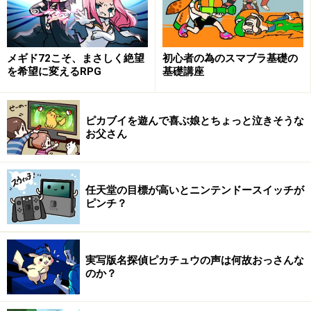
19,800円へと5,000円以上の値下がなされました。その効
果の程はといいますと、値下直前のGCの売上げが4,000
～5,000台程度、値下された週が約13,000台、その後
メギド72こそ、まさしく絶望
初心者の為のスマブラ基礎の
を希望に変えるRPG
基礎講座
8,000台程度の水準に戻ります。効果があったかのように
も見えますが、実は直前が値下される前の買い控えの為
に下がっているだけで、2002年の4月には平均10,000台
ピカブイを遊んで喜ぶ娘とちょっと泣きそうな
お父さん
程度を売り上げているので、大きな変化は見られなかっ
たというのが現実です。
任天堂の目標が高いとニンテンドースイッチが
5,000円も安くなるというのは、消費者からすれば、間違
ピンチ？
いなく嬉しいことであるはず。にも関わらず大きな効果
がでない、これはどういうことなのでしょうか。次は
何
故劣勢のゲームハードが値下をしても大きな効果があが
実写版名探偵ピカチュウの声は何故おっさんな
らないのか
について、考えてみたいと思います。
のか？
※記事内容は執筆時点のものです。最新の内容をご確認くださ