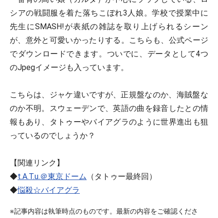
シアの戦闘服を着た落ちこぼれ3人娘。学校で授業中に
先生にSMASH!が表紙の雑誌を取り上げられるシーン
が、意外と可愛いかったりする。こちらも、公式ページ
でダウンロードできます。ついでに、データとして4つ
のJpegイメージも入っています。
こちらは、ジャケ違いですが、正規盤なのか、海賊盤な
のか不明。スウェーデンで、英語の曲を録音したとの情
報もあり、タトゥーやバイアグラのように世界進出も狙
っているのでしょうか？
【関連リンク】
◆
t.A.T.u.＠東京ドーム
（タトゥー最終回）
◆
悩殺☆バイアグラ
※記事内容は執筆時点のものです。最新の内容をご確認くださ