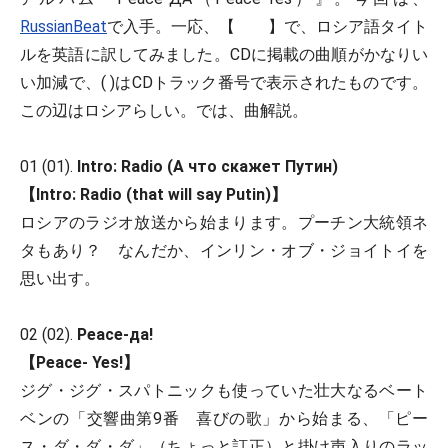
RussianBeat
で入手。一応、【 】で、ロシア語タイト
ルを英語に訳してみました。CDに掲載の曲順がかなりい
い加減で、( )はCDトラック番号で表示されたものです。
この辺はロシアらしい。では、曲解説。
01 (01).
Intro: Radio (А что скажет Путин)
【Intro: Radio (that will say Putin)】
ロシアのラジオ放送から始まります。プーチン大統領ネ
タもあり？ なんだか、インリン・オブ・ジョイトイを
思い出す。
02 (02).
Peace-да!
【Peace- Yes!】
ジグ・ジグ・スパトニックも使っていた壮大なるベート
ベンの「交響曲第9番 喜びの歌」から始まる、「ピー
ス・ダ・ダ・ダ」（ちょっと訂正）と掛け声入りのラッ