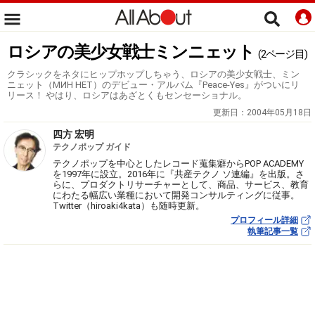
ロシアの美少女戦士ミンニェット
(2ページ目)
クラシックをネタにヒップホップしちゃう、ロシアの美少女戦士、ミン
ニェット（МИН НЕТ）のデビュー・アルバム『Peace-Yes』がついにリ
リース！ やはり、ロシアはあざとくもセンセーショナル。
更新日：
2004年05月18日
四方 宏明
テクノポップ ガイド
テクノポップを中心としたレコード蒐集癖からPOP ACADEMY
を1997年に設立。2016年に『共産テクノ ソ連編』を出版。さ
らに、プロダクトリサーチャーとして、商品、サービス、教育
にわたる幅広い業種において開発コンサルティングに従事。
Twitter（hiroaki4kata）も随時更新。
プロフィール詳細
執筆記事一覧