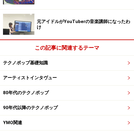
ク的隠し味があって、ファンキーなお姐さんヴォーカ
ル。凄く楽しませてくれるなーと。ソウル好きの方が聞
いてももちろん良い訳ですが、さすが浪速のreadymade
元アイドルがYouTuberの音楽講師になったわ
け
のOrange Recordsが目をつけたバンドだと妙に感心いた
しました。「ARGYLEのリーダの甲斐さんは、実はバリ
バリのテクノっ子であった」との証言がありますが、こ
この記事に関連するテーマ
の隠し味に出てきているのでしょうか（笑）？ テクノと
はどのような出会いをされたでしょうか？ そのテクノ
テクノポップ基礎知識
っ子の甲斐さんがどうしてフリーソウルへと向かってい
アーティストインタヴュー
たのでしょうか？
80年代のテクノポップ
アーガイルちゃんの楽曲を真にご理解いただけている様
で、とても嬉しゅうゴザイマス！ ええ、ワシはバリバリ
90年代以降のテクノポップ
のテクノっ子ですよ。正確には「テクノポップっ子」で
すかね。進化してませんから（笑）。テクノとの出会い
YMO関連
はズバリY.M.O.です。当時小学生やったワシに姉が聴かせ