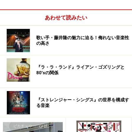
あわせて読みたい
歌い手・藤井隆の魅力に迫る！侮れない音楽性
の高さ
「気がついたら」の方ですね。学生の時からの友人を中
心に、初めは5人くらいやったんですが、その彼女、彼
氏、とか入れだしたら気づいたら１１人。おかげで半分
『ラ・ラ・ランド』ライアン・ゴズリングと
80'sの関係
ぐらいのメンバーが結婚、出産で辞めてしまった
（笑）。やっぱり元々入ってたパート楽器の音が無くな
ると淋しいもんで、結局また11人。ホンマはあとコーラ
スが３人ぐらい欲しいぐらいです。あと、難しいのんが
『ストレンジャー・シングス』の世界を構成す
る音楽
弾けるキーボーディスト（笑）。
テクノポップの遺伝子