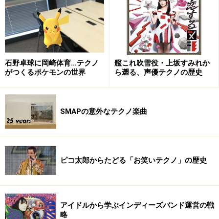
amazon.co.jpにあるCDは、ジャケ写からリンクできます。（amazon.co.jpにない場合、海
外のamazonや他の通販サイトへ）
――自主制作したデビュー・アルバム『HARMOLODIC』
を2003年にリリースするまでの道のりは長かったのでし
石野卓球に岡崎体育…テクノ
艦これ吹雪役・上坂すみれか
がつくるポケモンの世界
ら遡る、声優テクノの歴史
ょうか？
それはもう、長いのなんの。すざまじい時間とお金がか
SMAPの意外なテクノ楽曲
かりました。いい想い出です。
――YELLOWED SKINED SOULと呼ばれるように基本はソ
ウル、間違いなくソウルなんですが・・・いろんな隠し
ピコ太郎からたどる「お笑いテクノ」の歴史
味でいっぱい。例えば、8曲目の「THEME FROM THE
"ARGYLE"」などはインドサイケ＋テクノポップ＋ラウン
ジという不思議な世界にウットリです。9曲目の
アイドルから学ぶインディーズバンド運営の戦
「PLEASE!!」も、ジェームス・ブラウンにクラフトワー
略