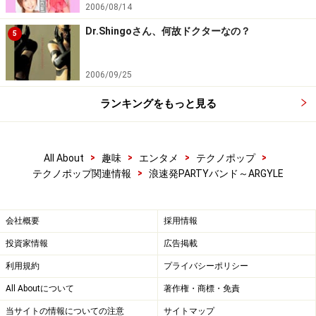
2006/08/14
Dr.Shingoさん、何故ドクターなの？
5
2006/09/25
ランキングをもっと見る
>
>
>
>
All About
趣味
エンタメ
テクノポップ
>
テクノポップ関連情報
浪速発PARTYバンド～ARGYLE
※記事内容は執筆時点のものです。最新の内容をご確認くださ
会社概要
採用情報
い。
投資家情報
広告掲載
利用規約
プライバシーポリシー
次のページへ
1
/
2
All Aboutについて
著作権・商標・免責
当サイトの情報についての注意
サイトマップ