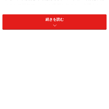
オサレで端的で、しかも字面が好きという理由から
ARGYLE（アーガイル）にしました。
続きを読む
――だいだいですが、メンバー数からするとぼぼ東京ス
カパラダイスオーケストラに匹敵、同じ浪速のモダンチ
ョキチョキズには至らない・・・11名近くの大部隊にな
ったのは、どのような理由で？ 甲斐さんが中心に結成
されたと理解しておりますが、最初から大所帯にしたか
ったのでしょうか？ それとも、気がついたら・・・