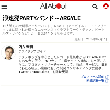
浪速発PARTYバンド～ARGYLE
11人近くの大所帯パーリーバンド、ARGYLE（アーガイル）・・・フリー
ソウルに隠された様々なエッセンス（クラフトワーク・テクノ、ビート
ルズ・サイケなど）が、音楽好きをうならせます。
更新日：
2005年07月11日
四方 宏明
テクノポップ ガイド
テクノポップを中心としたレコード蒐集癖からPOP ACADEMY
を1997年に設立。2016年に『共産テクノ ソ連編』を出版。さ
らに、プロダクトリサーチャーとして、商品、サービス、教育
にわたる幅広い業種において開発コンサルティングに従事。
Twitter（hiroaki4kata）も随時更新。
プロフィール詳細
執筆記事一覧