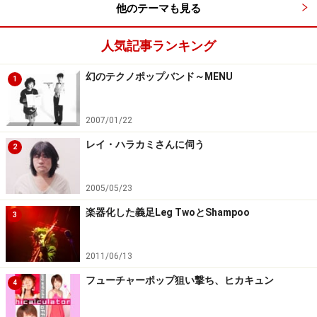
てくれたのがきっかけです。見事にハマリました。Y.M.O.
他のテーマも見る
の御三方やその周辺のアーティストはそれぞれが色んな
人気記事ランキング
音楽に精通されてるんで、それを辿っていくとこうなっ
た訳です。実はフリーソウル・シリーズのCDは１枚も持
幻のテクノポップバンド～MENU
1
ってなかったりしますが（笑）。
2007/01/22
――ラストの「TOILET MANIAC」はスカでバッシッと決
レイ・ハラカミさんに伺う
められていますが・・・メンバーの方々は他のバンドで
2
も、スカ、ゴスペル、ブラスロックなどの幅広いジャン
ルの活動をされているようですね。
2005/05/23
楽器化した義足Leg TwoとShampoo
3
考えたら幅広いジャンルでの活動、ということなんでし
ょうけど自分の中では割と一直線上なんで、特別そんな
2011/06/13
感じには思っていません。メンバーの他のバンドでの活
フューチャーポップ狙い撃ち、ヒカキュン
動は、
こちら
をご参照下さい。
4