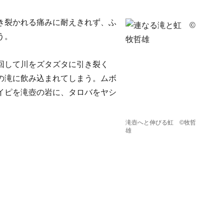
き裂かれる痛みに耐えきれず、ふ
う。
回して川をズタズタに引き裂く
の滝に飲み込まれてしまう。ムボ
イピを滝壺の岩に、タロバをヤシ
。
滝壺へと伸びる虹 ©牧哲
雄