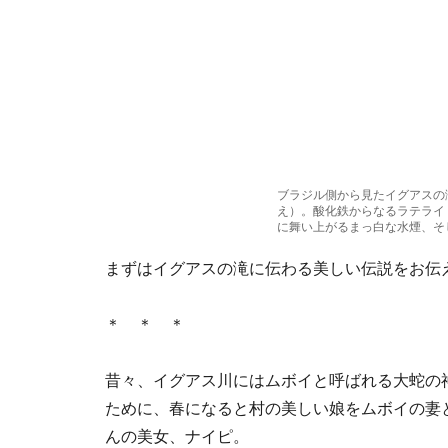
ブラジル側から見たイグアスの
え）。酸化鉄からなるラテライ
に舞い上がるまっ白な水煙、そ
まずはイグアスの滝に伝わる美しい伝説をお伝
＊ ＊ ＊
昔々、イグアス川にはムボイと呼ばれる大蛇の
ために、春になると村の美しい娘をムボイの妻
んの美女、ナイピ。