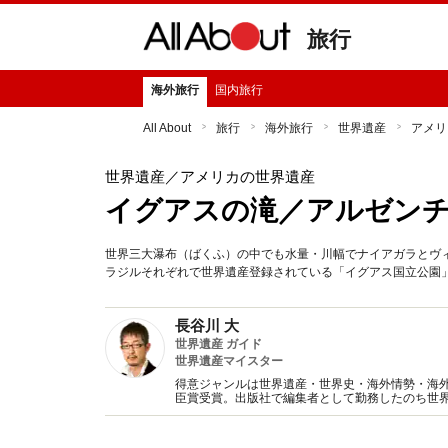
旅行
海外旅行
国内旅行
All About
旅行
海外旅行
世界遺産
アメリ
世界遺産
／アメリカの世界遺産
イグアスの滝／アルゼン
世界三大瀑布（ばくふ）の中でも水量・川幅でナイアガラとヴ
ラジルそれぞれで世界遺産登録されている「イグアス国立公園
長谷川 大
世界遺産 ガイド
世界遺産マイスター
得意ジャンルは世界遺産・世界史・海外情勢・海
臣賞受賞。出版社で編集者として勤務したのち世
ーの編集者・ライターとして活動。訪問国数は約10