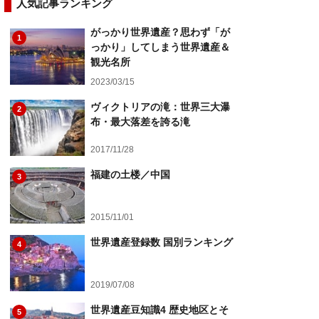
人気記事ランキング
がっかり世界遺産？思わず「が
1
っかり」してしまう世界遺産＆
観光名所
2023/03/15
ヴィクトリアの滝：世界三大瀑
2
布・最大落差を誇る滝
2017/11/28
福建の土楼／中国
3
2015/11/01
世界遺産登録数 国別ランキング
4
2019/07/08
世界遺産豆知識4 歴史地区とそ
5