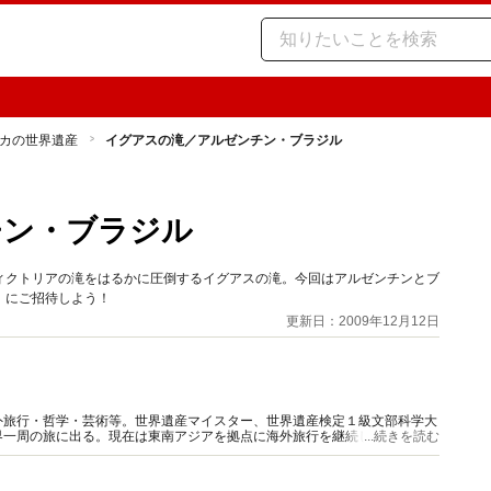
カの世界遺産
イグアスの滝／アルゼンチン・ブラジル
チン・ブラジル
ィクトリアの滝をはるかに圧倒するイグアスの滝。今回はアルゼンチンとブ
」にご招待しよう！
更新日：2009年12月12日
外旅行・哲学・芸術等。世界遺産マイスター、世界遺産検定１級文部科学大
界一周の旅に出る。現在は東南アジアを拠点に海外旅行を継続しながらフリ
...続きを読む
0、世界遺産は約250に及ぶ。