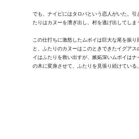
でも、ナイピにはタロバという恋人がいた。引
たりはカヌーを漕ぎ出し、村を逃げ出してしま
この仕打ちに激怒したムボイは巨大な尾を振り
と、ふたりのカヌーはこのときできたイグアス
イはふたりを救い出すが、嫉妬深いムボイはナ
の木に変身させて、ふたりを見張り続けている