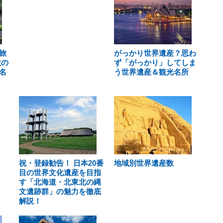
旅
がっかり世界遺産？思わ
秋の
ず「がっかり」してしま
名
う世界遺産＆観光名所
祝・登録勧告！ 日本20番
地域別世界遺産数
目の世界文化遺産を目指
す「北海道・北東北の縄
文遺跡群」の魅力を徹底
解説！