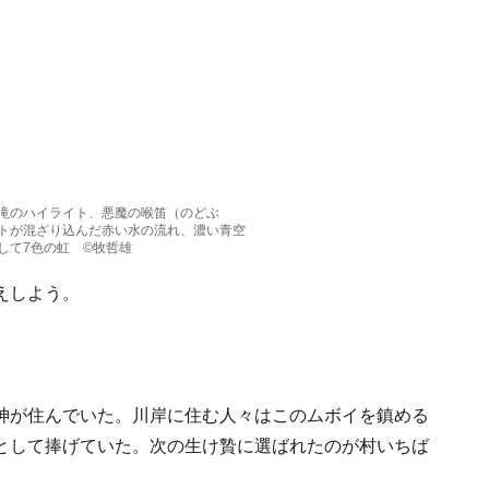
滝のハイライト、悪魔の喉笛（のどぶ
トが混ざり込んだ赤い水の流れ、濃い青空
して7色の虹 ©牧哲雄
えしよう。
神が住んでいた。川岸に住む人々はこのムボイを鎮める
として捧げていた。次の生け贄に選ばれたのが村いちば