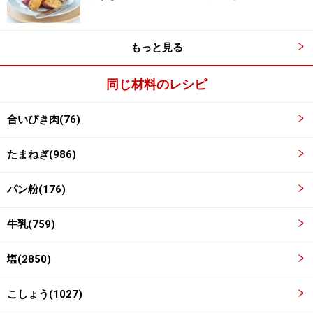
もっと見る
同じ材料のレシピ
合いびき肉(76)
たまねぎ(986)
パン粉(176)
牛乳(759)
加熱する
3
塩(2850)
耐熱皿にラップを開き、ミートローフ種をのせ、長さ15
センチ、幅7センチ程の棒状に包みます。
こしょう(1027)