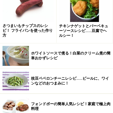
■
ソースの材料
ソース
大さじ2
さつまいもチップスのレシ
チキンナゲットとバーベキュ
ケチャップ
大さじ2
ピ！ フライパンを使った作り
ーソースレシピ……豆腐でヘ
方
ルシー！
牛乳
大さじ1
はちみつ
大さじ1/2 ※お好みで
ホワイトソースで煮る！白菜のクリーム煮の簡
単おかずレシピ
肉汁
大さじ1
トッピングの野菜はブロッコリー、プチトマト、かぼち
枝豆ペペロンチーニレシピ……ビールに、ワイ
ゃ、うずらの卵、ヤングコーンヨーグルトを使用してい
ンなどのおつまみに！
ます。冷蔵庫など手短にあるものでOKです！
レンジで簡単ミートローフの作り方・手順
フォンドボーの簡単人気レシピ！家庭で極上肉
料理
■
ミートローフの作り方