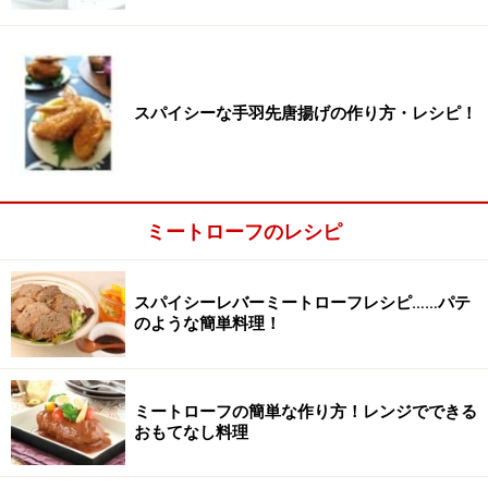
材料を切る
1
たまねぎはみじん切りにします。パン粉に牛乳を加え、
なじませます。
スパイシーな手羽先唐揚げの作り方・レシピ！
トッピングの野菜をレンジ加熱する(もしくは茹でる)な
どして、用意します。
ミートローフのレシピ
スパイシーレバーミートローフレシピ……パテ
のような簡単料理！
ミートローフの簡単な作り方！レンジでできる
おもてなし料理