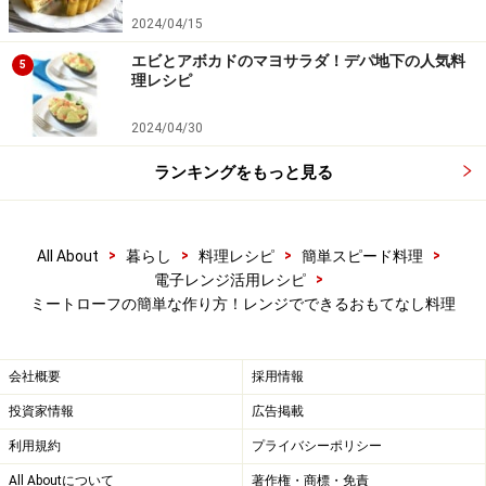
2024/04/15
エビとアボカドのマヨサラダ！デパ地下の人気料
5
理レシピ
2024/04/30
ソースを作る
4
ランキングをもっと見る
ソース、ケチャップ、牛乳、はちみつ、肉汁(約大さじ1)
を混ぜ合わせ、レンジで30秒加熱します。
>
>
>
>
All About
暮らし
料理レシピ
簡単スピード料理
>
電子レンジ活用レシピ
ミートローフを皿に並べ、ソースをかけ、トッピングの
ミートローフの簡単な作り方！レンジでできるおもてなし料理
野菜を添えます。
会社概要
採用情報
投資家情報
広告掲載
利用規約
プライバシーポリシー
All Aboutについて
著作権・商標・免責