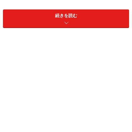
添えると、思いのほか華やか。これなら、レンジ加熱に
よる具の破裂や切り分ける際の心配も要りませんね。
続きを読む
レンジ加熱で出た肉汁もソースに加えれば、美味しいミ
ートローフもあっという間に完成！ クリスマスや年末年
始にイチオシのメニューですよ。
レンジで簡単ミートローフ(2人分)
■
レンジ・ミートローフの材料
合いびき肉
200g
たまねぎ
1/4個
パン粉
大さじ3