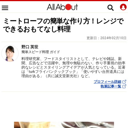
ミートローフの簡単な作り方！レンジで
できるおもてなし料理
更新日：
2024年02月10日
野口 英世
簡単スピード料理 ガイド
料理研究家、フードスタイリストとして、テレビや雑誌、新
聞、広告などで活躍中。無理や無駄のない、作り手重視の効率
的なレシピとスタイリングアイデアが人気となっている。近著
は「turkフライパンクックブック」「使いやすい台所道具には
理由がある」（共に誠文堂新光社）など。
プロフィール詳細
執筆記事一覧