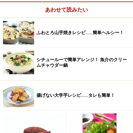
牛乳
50cc
あわせて読みたい
塩
小さじ1/4
こしょう
少々
ふわとろ山芋焼きレシピ……簡単ヘルシー！
ナツメグ
少々 ※手持ちにあれば
シチュールーで簡単アレンジ！ 魚介のクリー
ムチャウダー鍋
揚げない大学芋レシピ……タレも簡単！