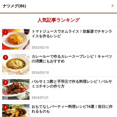
レンジで6分30秒～7分加熱します。竹串などで刺してみ
ナツメグ(86)
て、透明な肉汁が出たら、火が通っています。
人気記事ランキング
ラップの端は少しゆるめにし、端部分は必ず耐熱皿内に
トマトジュースでオムライス！炊飯器でチキンラ
おさめます。
1
イスを作るレシピ
2023/02/16
カレールーで作るカレースープレシピ！キャベツ
2
の消費にもおすすめ
2024/03/10
バルサミコ酢と手羽元で作る料理レシピ！バルサ
3
ミコチキンの作り方
2024/07/21
おもてなしパーティー料理レシピ16選！前日に作
4
れるものも