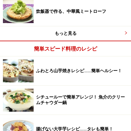
炊飯器で作る、中華風ミートローフ
もっと見る
簡単スピード料理のレシピ
材料を混ぜる
2
ふわとろ山芋焼きレシピ……簡単ヘルシー！
ひき肉にたまねぎ、牛乳と合わせたパン粉、塩、こしょ
う、ナツメグを加え、よく混ぜます。
シチュールーで簡単アレンジ！ 魚介のクリー
ムチャウダー鍋
揚げない大学芋レシピ……タレも簡単！