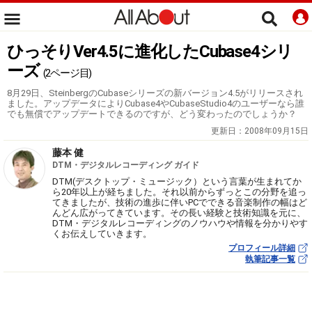
ひっそりVer4.5に進化したCubase4シリ
ーズ
(2ページ目)
8月29日、SteinbergのCubaseシリーズの新バージョン4.5がリリースされ
ました。アップデータによりCubase4やCubaseStudio4のユーザーなら誰
でも無償でアップデートできるのですが、どう変わったのでしょうか？
更新日：
2008年09月15日
藤本 健
DTM・デジタルレコーディング ガイド
DTM(デスクトップ・ミュージック）という言葉が生まれてか
ら20年以上が経ちました。それ以前からずっとこの分野を追っ
てきましたが、技術の進歩に伴いPCでできる音楽制作の幅はど
んどん広がってきています。その長い経験と技術知識を元に、
DTM・デジタルレコーディングのノウハウや情報を分かりやす
くお伝えしていきます。
プロフィール詳細
執筆記事一覧