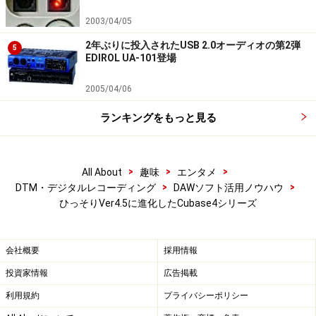
2003/04/05
2年ぶりに投入されたUSB 2.0オーディオの第2弾
5
EDIROL UA-101登場
2005/04/06
ランキングをもっと見る
>
>
>
All About
趣味
エンタメ
>
>
DTM・デジタルレコーディング
DAWソフト活用ノウハウ
ひっそりVer4.5に進化したCubase4シリーズ
会社概要
採用情報
投資家情報
広告掲載
利用規約
プライバシーポリシー