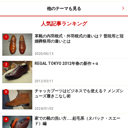
はご理解いただけるかな？
他のテーマも見る
「ウォーリー プロテクター3×3」は、塗布した後も素
人気記事ランキング
材感や色調がほとんど変わらないことで以前から定評の
ある、この分野での代表的商品です。一方「コロニル
革靴の内羽根式・外羽根式の違いは？ 普段用と冠
1
婚葬祭用の違いとは
ナノプロ」は、文字通り昨今技術革新の甚だしいナノテ
クノロジーを応用し、水との「表面張力の差」をより大
2020/06/13
きくしようとした撥水スプレー。
REGAL TOKYO 2012年春の新作＋α
2
いずれの製品も、ちょっと大切にしているドレスシュー
2012/03/11
ズを雨天で履かざるを得ない時や「帰り道でひょっとし
チャッカブーツはビジネスでも使える？ メンズシ
たらにわか雨に遭うかも？」のような場合など、普段使
3
ューズ履きこなし術
いの靴の撥水剤としては文句なしの性能を発揮してくれ
ます。
2024/01/02
家での靴の洗い方……起毛系（ヌバック・スエー
4
ド）編
実際に履く30分から1時間前に靴全体にまんべんなくス