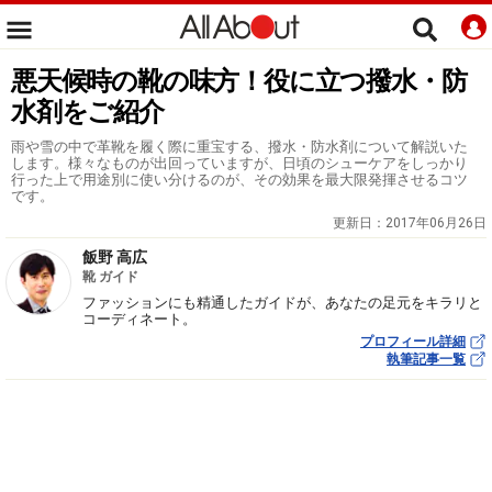
悪天候時の靴の味方！役に立つ撥水・防
水剤をご紹介
雨や雪の中で革靴を履く際に重宝する、撥水・防水剤について解説いた
します。様々なものが出回っていますが、日頃のシューケアをしっかり
行った上で用途別に使い分けるのが、その効果を最大限発揮させるコツ
です。
更新日：
2017年06月26日
飯野 高広
靴 ガイド
ファッションにも精通したガイドが、あなたの足元をキラリと
コーディネート。
プロフィール詳細
執筆記事一覧