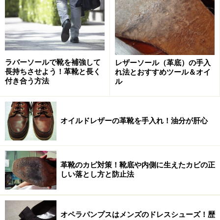
防水
：皮革や生地に密閉効果の高いゴムや溶剤などを付
着させることで、「通気性を犠牲としても、外部・内部
双方の水を完全に通さなくする」加工。ゴム引きコート
ラバーソールで靴を補強して
レザーソール（革底）の手入
長持ちさせよう！革靴と長く
れ法とおすすめツール＆オイ
がその代表例です。
付き合う方法
ル
今回は実際のメカニズムを重視し、「防水」と謳われて
いる商品についても、必要に応じて「撥水」の言葉を用
オイルドレザーの革靴を手入れ！油分が肝心
いさせていただきます。
革靴のカビ対策！靴底や内側に生えたカビの正
普段使いの靴に最適なフッ素樹脂系！
しい落とし方と防止法
通常のドレスシューズには、このようなフッ素樹脂系の
オペラパンプスはメンズのドレスシューズ！歴