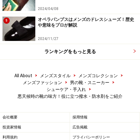
プレーするのが、性能を最大限に発揮させるためのコツ
2024/04/08
です。塗布してから1・2分すれば表面が乾いてきますの
オペラパンプスはメンズのドレスシューズ！歴史
5
で、跡が気になるようでしたらスムースレザーの場合は
や意味をプロが解説
乾いた布で軽く拭き、起毛系のものは軽くブラッシング
2024/11/27
して下さい。
ランキングをもっと見る
このフッ素樹脂を用いたものの唯一の欠点は、撥水効果
を最大限に出せるのが塗布後1～2日程度と他のものに比
べ短い点ですが、その分単純に「雨に遭うもしくは雨に
>
>
>
All About
メンズスタイル
メンズコレクション
>
>
メンズファッション
男の靴・スニーカー
遭いそうな外出前に、都度スプレーするもの」と覚えて
>
シューケア・手入れ
おけば、十分お守り役に徹してくれますよ！
悪天候時の靴の味方！役に立つ撥水・防水剤をご紹介
アウトドアシューズの性能を上げるワック
会社概要
採用情報
ス系！
投資家情報
広告掲載
利用規約
プライバシーポリシー