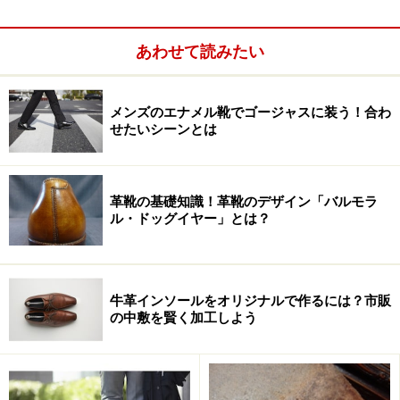
なお、「撥水」と「防水」は暫し混用されますが、厳密
には両者は意味が異なります。
あわせて読みたい
撥水
：皮革や生地に水より表面張力の遥かに小さい溶剤
を付着させることで、そうしない時に比べ表面張力の差
メンズのエナメル靴でゴージャスに装う！合わ
せたいシーンとは
を大きくし、「通気性は保持したまま、外部の水を弾か
せる」加工。
革靴の基礎知識！革靴のデザイン「バルモラ
ル・ドッグイヤー」とは？
牛革インソールをオリジナルで作るには？市販
の中敷を賢く加工しよう