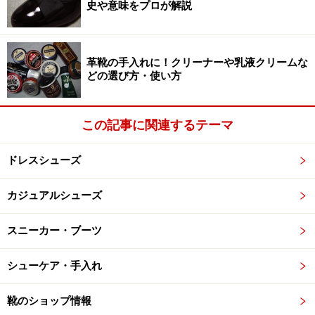
史や意味をプロが解説
撥水スプレーがおすすめ。左：ウォーリー プロテクタ
ー3×3 \1,575。R&D 右：コロニル ナノプロ
\2,100。エス・アイザックス商会。
革靴の手入れに！クリーナーや乳液クリームな
どの選び方・使い方
靴の撥水剤のうちで今日一番ポピュラーなのが、上の写
真のような「フッ素樹脂」を主原料に用いた撥水スプレ
この記事に関連するテーマ
ーでしょう。スムースレザーのみならずスエードやヌバ
ックなどの起毛系のもの、さらには綿や麻など布地のも
ドレスシューズ
のにも使えるといった汎用性の広さもさることながら、
何よりスプレー一拭きで手軽に効果を実感できるのが、
カジュアルシューズ
その人気の秘密です。
スニーカー・ブーツ
また撥水性のみならず、撥油性や防塵・防汚性にも優れ
シューケア・手入れ
ているのが特徴で、フライパンなどでよく見かけるアメ
リカ・デュポン社の「テフロン加工」もこれと似た原理
靴のショップ情報
でフッ素樹脂を用いたものだと申し上げれば、その効果