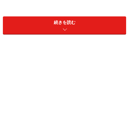
続きを読む
ただ、「どれが一番性能がいいのか見当が付かない」
「どのようなものを買ったらいいのか解りにくい」とい
う声も暫し耳にします。そこで今回は、この撥水・防水
剤について用途別（それは事実上、原材料別でもありま
す）に、ちょっと整理してみることにしました。