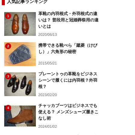
人気記事ランキング
革靴の内羽根式・外羽根式の違
1
いは？ 普段用と冠婚葬祭用の違
いとは
2020/06/13
携帯できる靴べら「蹴菱（けび
2
し）」六角形の秘密
2015/05/21
プレーントゥの革靴をビジネス
3
シーンで履くには内羽根？外羽
根？
2023/02/20
チャッカブーツはビジネスでも
4
使える？ メンズシューズ履きこ
なし術
2024/01/02