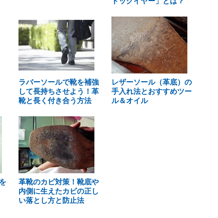
ドッグイヤー」とは？
ラバーソールで靴を補強
レザーソール（革底）の
して長持ちさせよう！革
手入れ法とおすすめツー
靴と長く付き合う方法
ル＆オイル
を
革靴のカビ対策！靴底や
内側に生えたカビの正し
い落とし方と防止法