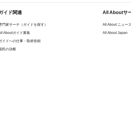
ガイド関連
All Abou
専門家サーチ（ガイドを探す）
All About ニュー
All Aboutガイド募集
All About Japan
ガイドへの仕事・取材依頼
国民の決断