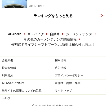
ツはかなり信頼性が高く、実際のメンテナンスでも大い
2019/10/03
に活用しており、ユーザーにも安心して勧められる製品
ランキングをもっと見る
だということです。製造メーカー（自動車用のシール類
やエレクトロニクス系のパーツを製造するNOK株式会社
が製造、販売元は日産自動車です）でも、2年もしくは2
>
>
>
>
All About
車・バイク
自動車
カーメンテナンス
万km走行の保証をつけていることからも、その耐久性の
>
その他のカーメンテナンス関連情報
高さを窺い知ることができます。
分割式ドライブシャフトブーツ……新型は耐久性も向上！
PITWORKは日産系の補修用品ブランドではありますが、
会社概要
採用情報
汎用性の高い部品については、他社用のクルマにも製品
投資家情報
広告掲載
がラインナップされています。ドライブシャフトブーツ
利用規約
プライバシーポリシー
も、それほどクルマによってサイズが異なるものではあ
All Aboutについて
著作権・商標・免責
りませんので、PITWORKから国産各メーカーのモデルに
向けてラインナップされています。ということは、実は
当サイトの情報についての注意
サイトマップ
輸入車についても、シャフトの径などが同じであれば、
ヘルプ
流用できる可能性は高いと思います（もちろん、その場
© All About, Inc. All rights reserved.