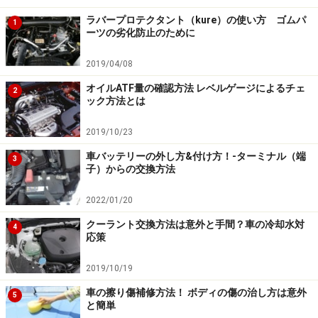
ラバープロテクタント（kure）の使い方 ゴムパ
その他、ブーツ自体の材質も特徴的です。通常、ドライ
1
ーツの劣化防止のために
ブシャフトブーツは黒いゴム製ですが、PITWORKのブー
ツはポリエーテル系ウレタン樹脂を採用しています。実
2019/04/08
際に手で触った感触としても、ゴムブーツは柔らかくも
オイルATF量の確認方法 レベルゲージによるチェ
2
ック方法とは
のによっては、厚みも薄いように感じられるのに対し、
ウレタン樹脂のブーツはちょっと硬さがあり、素材自体
2019/10/23
も厚さがあるように感じられました。ドライブシャフト
車バッテリーの外し方&付け方！-ターミナル（端
3
ブーツは、伸縮を繰り返すことで、蛇腹の谷の部分に亀
子）からの交換方法
裂が入ることが多いので、材質自体の耐久性というのも
2022/01/20
非常に重要なのです。
クーラント交換方法は意外と手間？車の冷却水対
4
応策
2年もしくは2万km走行のメーカー保証も付
2019/10/19
くから安心して使える
車の擦り傷補修方法！ ボディの傷の治し方は意外
5
と簡単
実際にプロの整備士に話を聞いたところでも、このブー