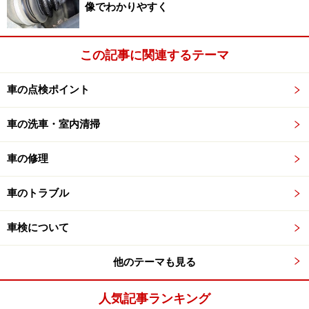
像でわかりやすく
溶着剤を塗布し、張り合わせた接合部にカイロのような発熱
この記事に関連するテーマ
シートを被せて溶着する
説明書に従って、接合部に溶着剤を流し込み、接合部を
車の点検ポイント
組み合わせて、8分間温めます。その後、本当にしっか
りと接合されているのか引っ張ってみましたが、かなり
車の洗車・室内清掃
強固に接合されている印象です（さすがに思い切り引っ
車の修理
張るのははばかられましたが……）。また、PITWORKの
ブーツは、接合部の形状も非常に凝った設計で、接合部
車のトラブル
の片側がかぎ爪状になっており、反対側の溝に食い込み
抜けにくいようになっているのもポイントです。
車検について
他のテーマも見る
接合部はかぎ爪状になっており、しっかりと食い込む設計と
人気記事ランキング
なっている