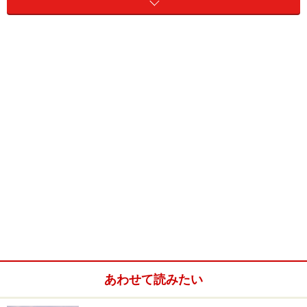
そこで、このブーツ交換を手軽に行うために開発された
のが、分割式のブーツです。これはその名の通り、ブー
ツを縦に分割するように切り込みが入っているため、ド
ライブシャフトを脱着することなく、手軽にブーツ交換
をできるようにしたものです。これによって、ブーツ交
換はより手軽な作業となったのですが……。
ご想像の通り、出始めのころの分割式ブーツは、分割部
を接着する方法が万全とはいえず、耐久性という点では
一体型に劣るというのが、定説となっていました。何し
ろゴムや樹脂製のジャバラブーツを接着剤で止めようと
いうのですから、素人目に見ても本当にしっかりと繋ぎ
合せることができるのか心配になってきてしまいます。
そのため、分割式のブーツは一時しのぎや車検対策とし
て用いられることが多かったのです。
あわせて読みたい