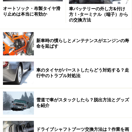
が出回っているのです。それが溶着という接合方法で
オートソック・布製タイヤ滑
車バッテリーの外し方&付け
す。溶着とは文字通り、接合部を溶かすことでより強固
り止めは本当に有効か
方！-ターミナル（端子）から
に接合する方法です。今回、撮影に使ったPITWORK（日
の交換方法
産純正の補修部品ブランド）製の分割式ブーツでは、ま
ず接合部に溶着剤を塗布し、発熱シートを使って接合部
新車時の慣らしとメンテナンスがエンジンの寿
を溶かしながら接合するタイプとなります。
命を延ばす
接合作業も非常に簡単で、接合部にグリスや汚れが付着
しないようにすることや加熱時間をしっかりと守ること
車のタイヤがバーストしたらどう対処する？走
などに注意すれば、失敗も少ないでしょう。では、耐久
行中のトラブル対処法
性などについては、どうなのか検証してみます。
雪道で車がスタックしたら？脱出方法とグッズ
を紹介
説明書に従い交換してみるとかなり強固に
接着された印象
ドライブシャフトブーツ交換方法は？作業を画