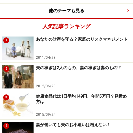
他のテーマも見る
人気記事ランキング
あなたの財産を守る!? 家庭のリスクマネジメント
1
2011/04/28
夫の稼ぎは2人のもの、妻の稼ぎは妻のもの!?
2
2012/06/28
健康食品代は1日平均149円、年間5万円？見極め
3
方は
2015/09/24
妻が働いても夫のお小遣いは増えない！
4