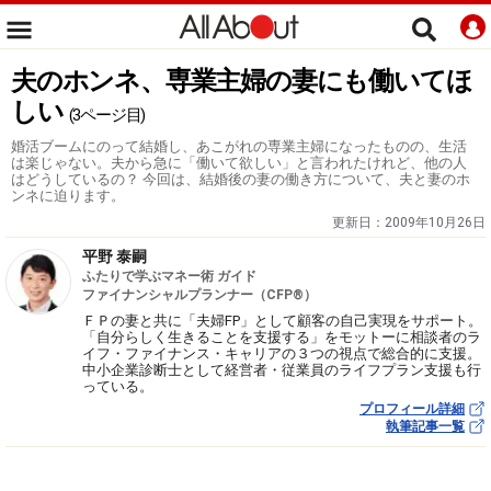
夫のホンネ、専業主婦の妻にも働いてほ
しい
(3ページ目)
婚活ブームにのって結婚し、あこがれの専業主婦になったものの、生活
は楽じゃない。夫から急に「働いて欲しい」と言われたけれど、他の人
はどうしているの？ 今回は、結婚後の妻の働き方について、夫と妻のホ
ンネに迫ります。
更新日：
2009年10月26日
平野 泰嗣
ふたりで学ぶマネー術 ガイド
ファイナンシャルプランナー（CFP®）
ＦＰの妻と共に「夫婦FP」として顧客の自己実現をサポート。
「自分らしく生きることを支援する」をモットーに相談者のラ
イフ・ファイナンス・キャリアの３つの視点で総合的に支援。
中小企業診断士として経営者・従業員のライフプラン支援も行
っている。
プロフィール詳細
執筆記事一覧