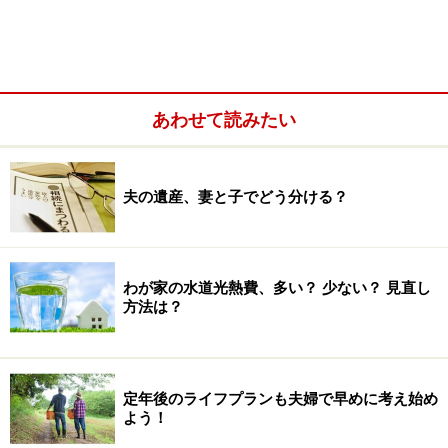
10年前の1999年に「働いて欲しい」と回答した人の割合
は約76％で、現在とあまり変わりませんが、その内訳
は、「フルタイムで働いて欲しい」（27.3％）、「派遣
あわせて読みたい
等で働いて欲しい」（49.2％）でした。10年前はどちら
かというと「補助的な収入を期待していた」のに対し、
現在は「妻にも対等に収入を得て欲しい」という考え方
夫の遺産、妻と子でどう分ける？
に変わってきたと言えます。
※記事内容は執筆時点のものです。最新の内容をご確認くださ
い。
わが家の水道光熱費、多い？ 少ない？ 見直し
方法は？
次のページへ
1
/
4
定年後のライフプランも夫婦で早めに考え始め
よう！