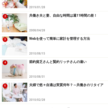
2019/01/28
共働き夫と妻、自由な時間は週11時間の差！
2
2008/04/28
Webを使って簡単に家計を管理する方法
3
2010/08/15
節約貧乏さんと賢約リッチさんの違い
4
2010/08/31
夫婦で悠々自適は実質何年？～共働きのリタイア
5
2010/02/28