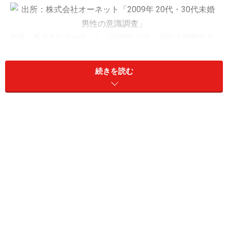
出所：株式会社オーネット「2009年 20代・30代未婚男性の
意識調査」
結婚情報サービス「O-net（オーネット）」を運営す
続きを読む
る、株式会社オーネットが、20代・30代の未婚男性を対
象に行った2009年意識調査によると、結婚後の妻の仕事
に関する希望は、「フルタイムで働いて欲しい」
（40.4％）、「派遣等で働いて欲しい」（38.9％）で約
８割の人が「働いて欲しい」と回答し、「専業主婦でい
てほしい」と回答した人は約２割でした。
最近の不景気で給料の上昇が期待できないことや、年金
制度への不信感など将来に対する不安から「自分の収入
だけではやっていけないので、妻にもしっかり収入を得
てもらいたい」と考える男性が増えているようです。