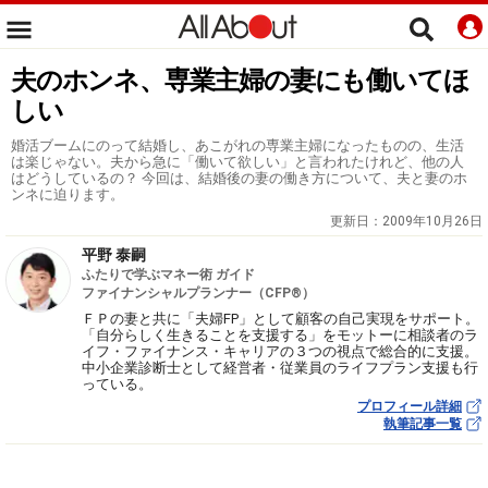
夫のホンネ、専業主婦の妻にも働いてほ
しい
婚活ブームにのって結婚し、あこがれの専業主婦になったものの、生活
は楽じゃない。夫から急に「働いて欲しい」と言われたけれど、他の人
はどうしているの？ 今回は、結婚後の妻の働き方について、夫と妻のホ
ンネに迫ります。
更新日：
2009年10月26日
平野 泰嗣
ふたりで学ぶマネー術 ガイド
ファイナンシャルプランナー（CFP®）
ＦＰの妻と共に「夫婦FP」として顧客の自己実現をサポート。
「自分らしく生きることを支援する」をモットーに相談者のラ
イフ・ファイナンス・キャリアの３つの視点で総合的に支援。
中小企業診断士として経営者・従業員のライフプラン支援も行
っている。
プロフィール詳細
執筆記事一覧