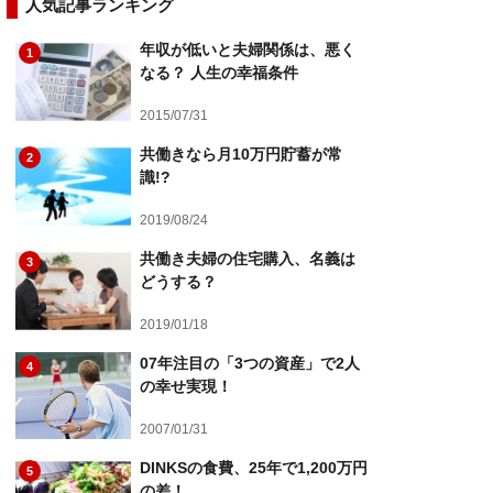
人気記事ランキング
年収が低いと夫婦関係は、悪く
1
なる？ 人生の幸福条件
2015/07/31
共働きなら月10万円貯蓄が常
2
識!?
2019/08/24
共働き夫婦の住宅購入、名義は
3
どうする？
2019/01/18
07年注目の「3つの資産」で2人
4
の幸せ実現！
2007/01/31
DINKSの食費、25年で1,200万円
5
の差！