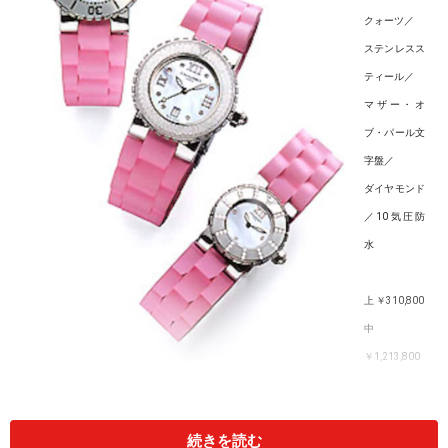
クォーツ／
ステンレスス
ティール／
マザー・オ
ブ・パール文
字盤／
ダイヤモンド
／10気圧防
水
上 ￥310,800
中
￥1,213,800
（33mm径の
ミディアムサ
続きを読む
イズ）