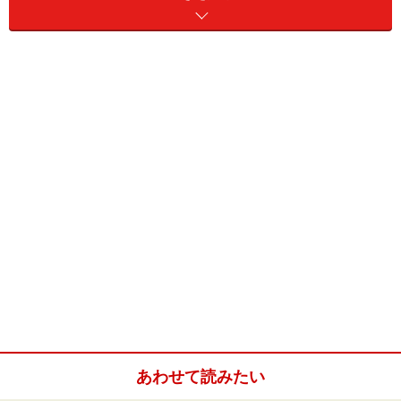
下 ￥493,500
（24mm径の
スモールサイ
ズ）
このラバーストラップ、においを嗅いでみると、なにや
らヴァニラのいい香りがふんわり……。ゴム特有の嫌なに
おいを消すために、わざわざヴァニラを練り込んでいる
のだとか。わたしも〈クラス・ワン〉を1本持っていま
すが、ラバーは汗や湿気に強く、しかもこのモデルは防
水性が高いため、日常生活はもちろんリゾートにも気軽
につけていけるので便利。
〈クラス・ワン〉ピンクラバーストラップは、2004年の
限定モデル。年内いっぱいしか買えないから、欲しいひ
とは今すぐチェック！
あわせて読みたい
■お問い合わせは、ショーメ銀座本店 電話03-5524-