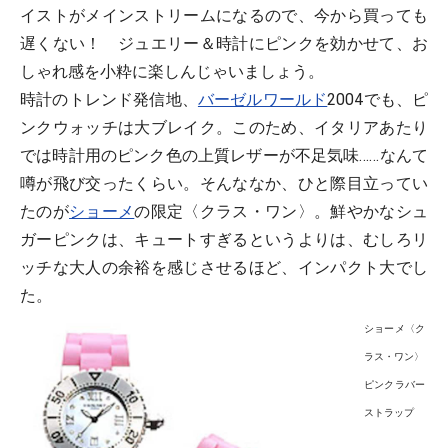
イストがメインストリームになるので、今から買っても
遅くない！ ジュエリー＆時計にピンクを効かせて、お
しゃれ感を小粋に楽しんじゃいましょう。
時計のトレンド発信地、
バーゼルワールド
2004でも、ピ
ンクウォッチは大ブレイク。このため、イタリアあたり
では時計用のピンク色の上質レザーが不足気味……なんて
噂が飛び交ったくらい。そんななか、ひと際目立ってい
たのが
ショーメ
の限定〈クラス・ワン〉。鮮やかなシュ
ガーピンクは、キュートすぎるというよりは、むしろリ
ッチな大人の余裕を感じさせるほど、インパクト大でし
た。
ショーメ〈ク
ラス・ワン〉
ピンクラバー
ストラップ