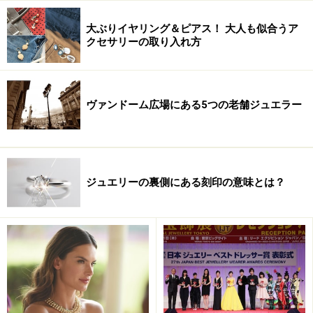
2722
大ぶりイヤリング＆ピアス！ 大人も似合うア
WEBサイトは、
www.chaumet.com
クセサリーの取り入れ方
ラストのページで、コーラルペンダントが当たります。最後まで読ん
でね！
ヴァンドーム広場にある5つの老舗ジュエラー
※記事内容は執筆時点のものです。最新の内容をご確認くださ
い。
次のページへ
1
/
3
ジュエリーの裏側にある刻印の意味とは？