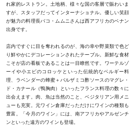
れ家的レストラン。土地柄、様々な国の客層で賑わいま
すが、スタッフだってインターナショナル。優しい笑顔
が魅力の料理長バコ・ムムニさんは西アフリカのベナン
出身です。
店内ですぐに目を奪われるのが、海の幸や野菜類で色ど
り鮮やかにデコレーションされたテーブル。新鮮な食材
こそが店の看板であることは一目瞭然です。ワーテルゾ
ーイや小エビのコロッケといった伝統的なベルギー料
理、ラベンダーの蜂蜜＋バルザミコ酢ソースのマグレ・
ド・カナール（鴨胸肉）といったフランス料理の数々に
出会えます。肉、魚は当然のこと、ベジタリアン用メニ
ューも充実。元ワイン倉庫だっただけにワインの種類も
豊富。「今月のワイン」には、南アフリカやアルゼンチ
ンといった遠方のワインも登場。