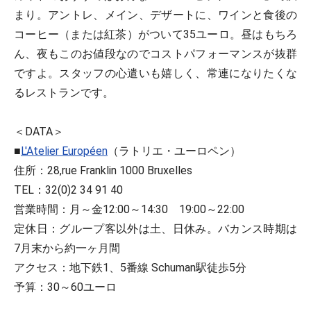
まり。アントレ、メイン、デザートに、ワインと食後の
コーヒー（または紅茶）がついて35ユーロ。昼はもちろ
ん、夜もこのお値段なのでコストパフォーマンスが抜群
ですよ。スタッフの心遣いも嬉しく、常連になりたくな
るレストランです。
＜DATA＞
■
L'Atelier Européen
（ラトリエ・ユーロペン）
住所：28,rue Franklin 1000 Bruxelles
TEL：32(0)2 34 91 40
営業時間：月～金12:00～14:30 19:00～22:00
定休日：グループ客以外は土、日休み。バカンス時期は
7月末から約一ヶ月間
アクセス：地下鉄1、5番線 Schuman駅徒歩5分
予算：30～60ユーロ