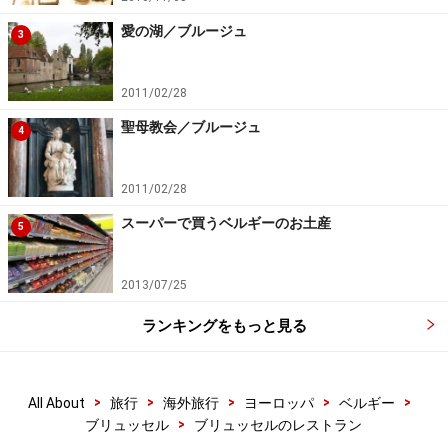
愛の湖／ブルージュ
3
2011/02/28
聖母教会／ブルージュ
4
2011/02/28
スーパーで買うベルギーのお土産
5
2013/07/25
ランキングをもっと見る
>
>
>
>
>
All About
旅行
海外旅行
ヨーロッパ
ベルギー
>
ブリュッセル
ブリュッセルのレストラン