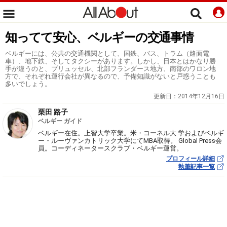
知ってて安心、ベルギーの交通事情
ベルギーには、公共の交通機関として、国鉄、バス、トラム（路面電
車）、地下鉄、そしてタクシーがあります。しかし、日本とはかなり勝
手が違うのと、ブリュッセル、北部フランダース地方、南部のワロン地
方で、それぞれ運行会社が異なるので、予備知識がないと戸惑うことも
多いでしょう。
更新日：
2014年12月16日
栗田 路子
ベルギー ガイド
ベルギー在住。上智大学卒業。米・コーネル大 学およびベルギ
ー・ルーヴァンカトリック大学にてMBA取得。 Global Press会
員。コーディネータースクラブ・ベルギー運営。
プロフィール詳細
執筆記事一覧