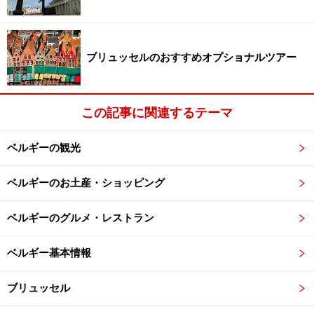
乗車券には、1回券、往復券、1日券、5回券、10回券が
あります。5回・10回券は、何人かで同時に使うことが
できます。1回券は、バスとトラムでは、運転手から直
ブリュッセルのおすすめオプショナルツアー
接購入することもできますが、切符売り場や自動販売機
で買うより、少し料金が高くなります。自動販売機で
この記事に関連するテーマ
は、現金は使えないことの方が多く、VISAやMASTERな
どのクレジットカードが使えます。現金が使える場合で
ベルギーの観光
も、小銭しか使えないので要注意です。
ベルギーのお土産・ショッピング
ベルギーのグルメ・レストラン
ブリュッセル市内を走る地下鉄メトロ
ベルギー基本情報
ブリュッセルはそれほど大きな街ではないので、短い滞
ブリュッセル
在で旧市街に宿泊していれば、交通機関を使う必要はあ