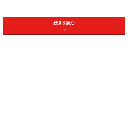
続きを読む
ブリュッセル市内の交通機関
ブリュッセルは、仏語と蘭語の併用地域なので、プラッ
トフォームの表示や駅名などの表示は二つの言葉でなさ
れています。ブリュッセル市内を走る地下鉄、バス、ト
ラム（路面電車）を運行するのは、STIB/MIVB（前者が
仏語、後者が蘭語）。また、バスについてはSTIB/MIVB
とは別に、南部ワロン地方の交通機関TEC と、北部フラ
ンダース地方の交通機関De Lijnも、それぞれの方向に向