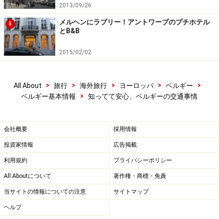
2013/09/26
メルヘンにラブリー！アントワープのプチホテル
5
とB&B
国鉄駅の目印は4色のコラム
2015/02/02
ブリュッセルには、国鉄の主要な駅として、旧市街にあ
る中央駅、そして北駅、南駅（仏語駅名は、Gare du Midi
>
>
>
>
>
All About
旅行
海外旅行
ヨーロッパ
ベルギー
で、普通「南」を意味するsudという言葉がないので注
>
ベルギー基本情報
知ってて安心、ベルギーの交通事情
意）があります。国鉄の駅は、青、ピンク、オレンジ、
緑の4本のコラムが目印です。
会社概要
採用情報
投資家情報
広告掲載
利用規約
プライバシーポリシー
ユーロスター、タリス、TGV、ICEといった国際特急が発
着するターミナル駅は南駅です。オラン ダ方面への在来
All Aboutについて
著作権・商標・免責
線急行電車は、南駅が発着駅ですが、中央駅でも乗降で
当サイトの情報についての注意
サイトマップ
きます。ドイツ方面に向かうICEも南駅が発着駅で、これ
ヘルプ
は北駅でも乗降できます。ユーロスター、タリス、