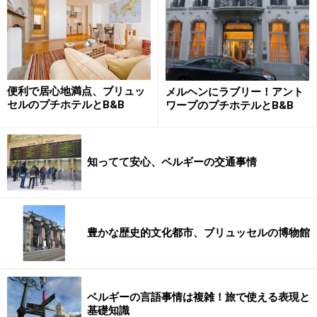
ブリュッセル市営交通のバス
便利で居心地満点、ブリュッ
メルヘンにラブリー！アント
STIB/MIVBでは、地下鉄もトラムもバスも、同一カード
セルのプチホテルとB&B
ワープのプチホテルとB&B
です。車内あるいは駅の構内に乗車券を差し込むとする
改札される仕組みになっているオレンジ色の箱型の機械
が備え付けられています。カードを差し込むと、時刻が
知ってて安心、ベルギーの交通事情
印刷されます。1時間以内なら、乗り換えも往復もオー
ケー。乗り換える時には、改めて、カードを機械に差し
込みます。１時間以内であれば「TRANSIT」と表示さ
れ、追加料金はかかりません。
豊かな歴史的文化都市、ブリュッセルの博物館
ベルギーの言語事情は複雑！旅で使える表現と
トラムや地下鉄の改札機
基礎知識