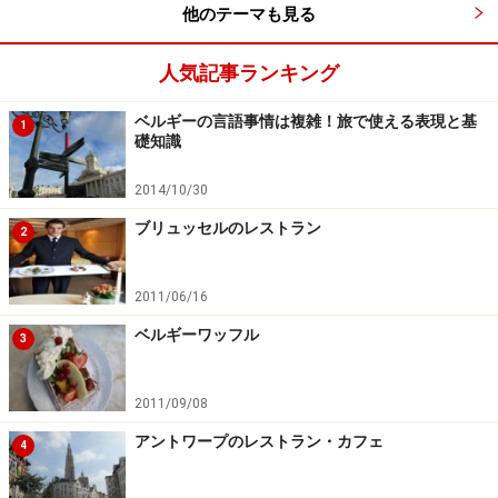
まりないかもしれませんが、中心地から少し外れたとこ
他のテーマも見る
ろに滞在したり、何人かで一緒に使うなら、複数回数券
は便利でお得です。ほとんどの路線は、朝6時前後から
人気記事ランキング
夜23時過ぎ頃まで運行しています。地下鉄駅の目印は、
ベルギーの言語事情は複雑！旅で使える表現と基
青地に白のM（メトロのＭ）です。
1
礎知識
2014/10/30
＜DATA＞
ブリュッセルのレストラン
2
■
STIB/MIVB
料金：1回券2ユーロ10セント（車内2ユーロ50セン
2011/06/16
ト）、往復券4ユーロ、5回券8ユーロ、10回券14ユー
ベルギーワッフル
3
ロ、1日券7ユーロ ※
2014年12月現在
2011/09/08
アントワープのレストラン・カフェ
4
国鉄SNCB/NMBS