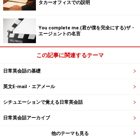
タカーオフィスでの説明
例： 末広町
Suehirocho
Suehiro-cho
You complete me.(君が僕を完全にする)ザ・
Suehiro Town
エージェントの名言
例： 左京区
この記事に関連するテーマ
Sakyoku
Sakyo-ku
日常英会話の基礎
と書けます。（Cityは「市」を表し、Townはより規模の
英文E-mail・エアメール
小さい「町」を表します。「区」はあまり英語表記しな
いようです。）
シチュエーションで覚える日常英会話
さて、都道府県はどう書けばいいのでしょう。
日常英会話アーカイブ
Prefecture（県）などの単語を書くこともありますが、
他のテーマも見る
おすすめは「都・府・県」を省略する方式です。ただし