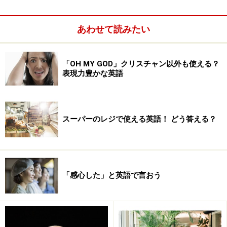
細かいところから大きいところへ範囲を広げていくた
め、
あわせて読みたい
１－２－３△△, □□市, ○○県
「OH MY GOD」クリスチャン以外も使える？
表現力豊かな英語
という順序になります。それぞれ区切り箇所にはカンマ
を挿入します。
スーパーのレジで使える英語！ どう答える？
「感心した」と英語で言おう