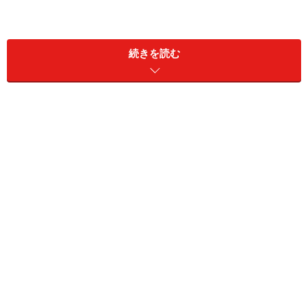
続きを読む
そのようなときに戸惑わないように、あらかじめ住所を
説明する練習をしておきましょう。基本は簡単。日本の
場合は
○○県□□市△△１－２－３
というように外堀から埋めていく方式ですが、欧米では