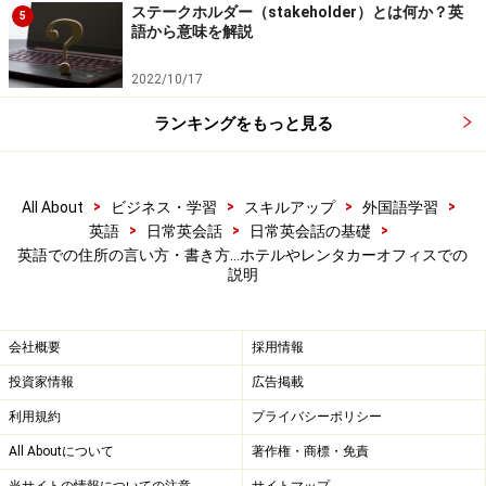
英語での住所の書き順まとめ…最後に国名
ステークホルダー（stakeholder）とは何か？英
5
語から意味を解説
をつけるのを忘れずに！
以上をまとめると、日本における住所は、オールアバウ
2022/10/17
トの会社の所在地を例に取ると
ランキングをもっと見る
1-26-20 Higashi, Shibuya-ku, Tokyo 150-0011, Japan
>
>
>
>
All About
ビジネス・学習
スキルアップ
外国語学習
>
>
>
英語
日常英会話
日常英会話の基礎
と書けます。最後に国名（Japan)をつけることも忘れな
英語での住所の言い方・書き方…ホテルやレンタカーオフィスでの
いようにしましょう。
説明
あとはこれを読み上げるときの注意です。"-"はハイフン
会社概要
採用情報
（hyphen）です。マイナスなどと発音しないように注意
投資家情報
広告掲載
しましょう。また、郵便番号の読み方ですが、一文字ず
つ英語で言うか、（年号と同じように）2桁ずつ英語で
利用規約
プライバシーポリシー
言うかのどちらかです。上の例で言えば、
All Aboutについて
著作権・商標・免責