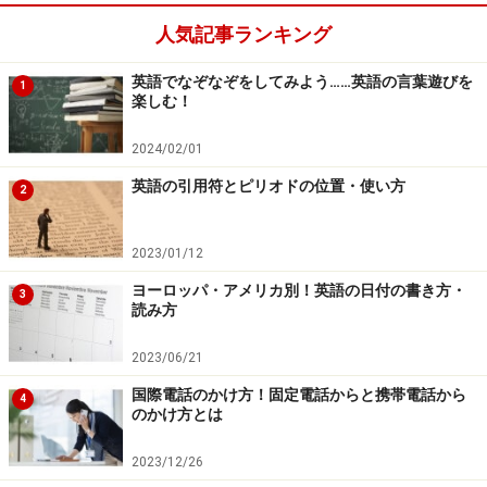
北海道だけは「道」を含めて書くのが普通です。たとえ
人気記事ランキング
ば
英語でなぞなぞをしてみよう……英語の言葉遊びを
1
北海道 Hokkaido
楽しむ！
東京都 Tokyo
2024/02/01
大阪府 Osaka
英語の引用符とピリオドの位置・使い方
福岡県 Fukuoka
2
です。ちなみに郵便番号は都道府県名のあとにカンマを
2023/01/12
間に入れずに続けて書き、たとえば
ヨーロッパ・アメリカ別！英語の日付の書き方・
3
読み方
Tokyo 123-4567
2023/06/21
国際電話のかけ方！固定電話からと携帯電話から
4
となります。
のかけ方とは
2023/12/26