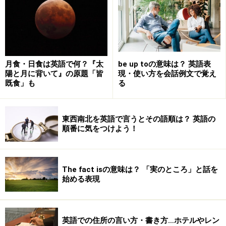
月食・日食は英語で何？『太
be up toの意味は？ 英語表
英語で「市」や「県」はどう書く？
陽と月に背いて』の原題「皆
現・使い方を会話例文で覚え
既食」も
る
「市」については次の3通りの書き方があり、どれでも
構いません。
東西南北を英語で言うとその語順は？ 英語の
順番に気をつけよう！
例： 大阪市
Osakashi
Osaka-shi
The fact isの意味は？ 「実のところ」と話を
Osaka City
始める表現
「町」や「区」についても同様で、
英語での住所の言い方・書き方…ホテルやレン