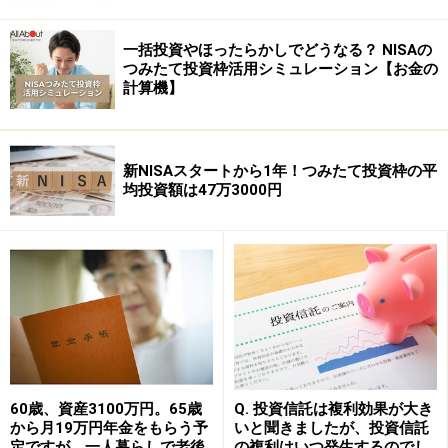
一括投資やほったらかしでどうなる？ NISAの
つみたて投資枠活用シミュレーション【お金の
計算機】
新NISAスタートから1年！つみたて投資枠の平
均投資額は47万3000円
60歳、資産3100万円。65歳
Q. 投資信託は複利効果が大き
から月19万円年金をもらう予
いと聞きましたが、投資信託
定ですが、一人暮らしで老後
の複利はいつ発生するのでし