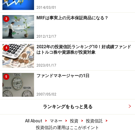
2014/03/01
MRFは事実上の元本保証商品になる？
3
2012/12/17
2022年の投資信託ランキング10！好成績ファンド
4
はトルコ株や資源株が投資対象
2023/01/17
ファンドマネージャーの1日
5
2007/05/02
ランキングをもっと見る
>
>
>
>
All About
マネー
投資
投資信託
投資信託の運用はここがポイント