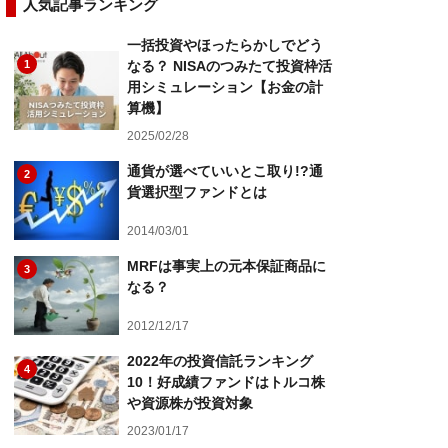
人気記事ランキング
一括投資やほったらかしでどう
1
なる？ NISAのつみたて投資枠活
用シミュレーション【お金の計
算機】
2025/02/28
通貨が選べていいとこ取り!?通
2
貨選択型ファンドとは
2014/03/01
MRFは事実上の元本保証商品に
3
なる？
2012/12/17
2022年の投資信託ランキング
4
10！好成績ファンドはトルコ株
や資源株が投資対象
2023/01/17