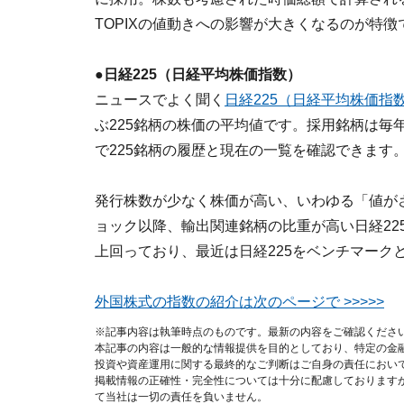
TOPIXの値動きへの影響が大きくなるのが特徴
●日経225（日経平均株価指数）
ニュースでよく聞く
日経225（日経平均株価指
ぶ225銘柄の株価の平均値です。採用銘柄は毎
で225銘柄の履歴と現在の一覧を確認できます
発行株数が少なく株価が高い、いわゆる「値が
ョック以降、輸出関連銘柄の比重が高い日経22
上回っており、最近は日経225をベンチマーク
外国株式の指数の紹介は次のページで >>>>>
※記事内容は執筆時点のものです。最新の内容をご確認くださ
本記事の内容は一般的な情報提供を目的としており、特定の金
投資や資産運用に関する最終的なご判断はご自身の責任におい
掲載情報の正確性・完全性については十分に配慮しております
て当社は一切の責任を負いません。