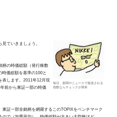
ら見ていきましょう。
銘柄の時価総額（発行株数
の時価総額を基準の100と
します。2011年12月現
毎日、新聞やニュースで報道される
44年前から東証一部の時価
指数ならチェックが簡単
。
東証一部全銘柄を網羅するこのTOPIXをベンチマーク
るので（加重平均）、時価総額が大きい大型株ほど、