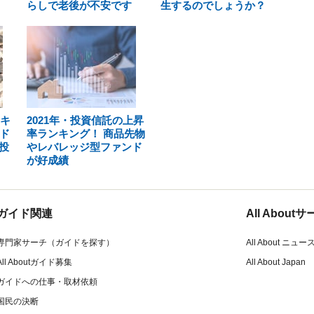
らしで老後が不安です
生するのでしょうか？
ンキ
2021年・投資信託の上昇
ド
率ランキング！ 商品先物
投
やレバレッジ型ファンド
が好成績
ガイド関連
All Abou
専門家サーチ（ガイドを探す）
All About ニュー
All Aboutガイド募集
All About Japan
ガイドへの仕事・取材依頼
国民の決断