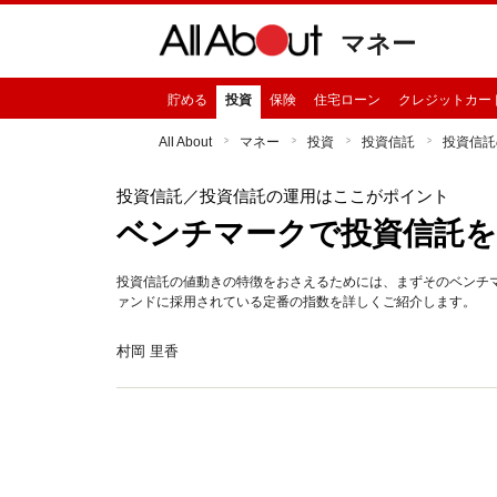
マネー
貯める
投資
保険
住宅ローン
クレジットカー
All About
マネー
投資
投資信託
投資信託
投資信託
／投資信託の運用はここがポイント
ベンチマークで投資信託
投資信託の値動きの特徴をおさえるためには、まずそのベンチ
ァンドに採用されている定番の指数を詳しくご紹介します。
村岡 里香