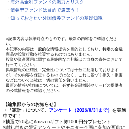
・
海外高金利ファンドの魅力とリスク
・
債券型ファンドは目的で選ぼう！
・
知っておきたい外国債券ファンドの基礎知識
※記事内容は執筆時点のものです。最新の内容をご確認くださ
い。
本記事の内容は一般的な情報提供を目的としており、特定の金融
商品や投資行動を推奨するものではありません。
投資や資産運用に関する最終的なご判断はご自身の責任において
行ってください。
掲載情報の正確性・完全性については十分に配慮しております
が、その内容を保証するものではなく、これに基づく損失・損害
などについて当社は一切の責任を負いません。
最新の情報や詳細については、必ず各金融機関やサービス提供者
の公式情報をご確認ください。
【編集部からのお知らせ】
・「家計」について、
アンケート（2026/8/31まで）
を実施
中です！
※抽選で20名にAmazonギフト券1000円分プレゼント
※謝礼付きの限定アンケートやモニター企画に参加が可能に