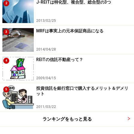
J-REITは特化型、複合型、総合型の3つ
2
2013/02/25
MRFは事実上の元本保証商品になる
3
2014/04/28
REITの信託不動産って？
4
2009/04/15
投資信託を銀行窓口で購入するメリット＆デメリ
5
ット
2011/03/22
ランキングをもっと見る