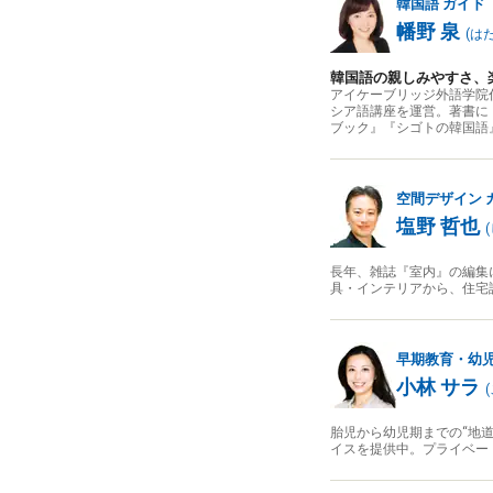
韓国語
ガイド
幡野 泉
(
は
韓国語の親しみやすさ、
アイケーブリッジ外語学院
シア語講座を運営。著書に『
ブック』『シゴトの韓国語
空間デザイン
塩野 哲也
(
長年、雑誌『室内』の編集
具・インテリアから、住宅
早期教育・幼
小林 サラ
(
胎児から幼児期までの“地
イスを提供中。プライベー