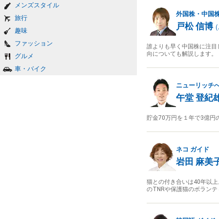
メンズスタイル
外国株・中国
旅行
戸松 信博
(
趣味
ファッション
誰よりも早く中国株に注目
向についても解説します。
グルメ
車・バイク
ニューリッチ
午堂 登紀
貯金70万円を１年で3億
ネコ
ガイド
岩田 麻美
猫との付き合いは40年以
のTNRや保護猫のボラン