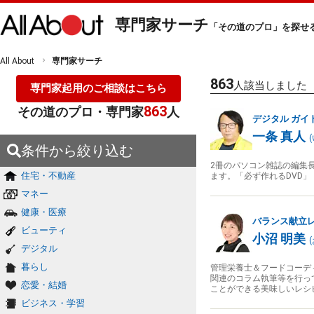
専門家サーチ
「その道のプロ」を探せ
All About
専門家サーチ
863
人該当しました
専門家起用のご相談はこちら
863
その道のプロ・専門家
人
デジタル
ガイ
一条 真人
(
条件から絞り込む
2冊のパソコン雑誌の編集
住宅・不動産
ます。「必ず作れるDVD」「
マネー
健康・医療
バランス献立
ビューティ
小沼 明美
(
デジタル
暮らし
管理栄養士＆フードコーデ
関連のコラム執筆等を行っ
恋愛・結婚
ことができる美味しいレシ
ビジネス・学習