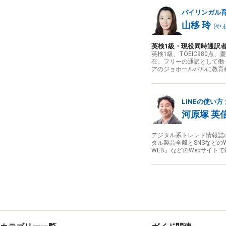
バイリンガル
山移 玲
(
や
英検1級・現役同時通訳
英検1級、TOEIC980
在。フリーの通訳として働
アのジョホールバルに教育
LINEの使い方
河原塚 英
デジタル系トレンド情報誌
タル製品全般とSNSなどのWe
WEB』などのWebサイト