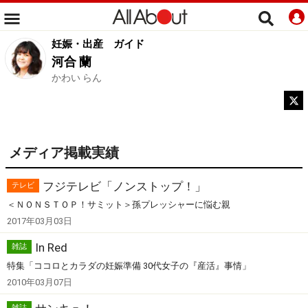
妊娠・出産
ガイド
河合 蘭
かわい らん
メディア掲載実績
フジテレビ「ノンストップ！」
テレビ
＜ＮＯＮＳＴＯＰ！サミット＞孫プレッシャーに悩む親
2017年03月03日
In Red
雑誌
特集「ココロとカラダの妊娠準備 30代女子の『産活』事情」
2010年03月07日
雑誌