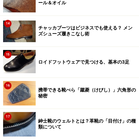
ール＆オイル
14
チャッカブーツはビジネスでも使える？ メン
ズシューズ履きこなし術
15
ロイドフットウェアで見つける、基本の3足
16
携帯できる靴べら「蹴菱（けびし）」六角形の
秘密
17
紳士靴のウェルトとは？革靴の「目付け」の種
類について