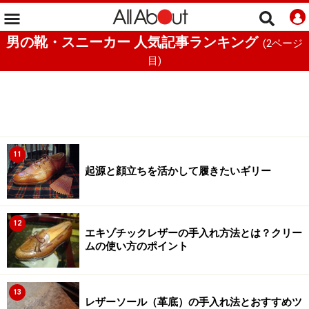
男の靴・スニーカー 人気記事ランキング
(
2
ページ
目)
11
起源と顔立ちを活かして履きたいギリー
12
エキゾチックレザーの手入れ方法とは？クリー
ムの使い方のポイント
13
レザーソール（革底）の手入れ法とおすすめツ