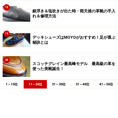
18
銀浮き＆塩吹きが出た時・雨天後の革靴の手入
れ＆修理方法
19
デッキシューズはMOYOがおすすめ！足が喜ぶ
秘訣とは
20
スコッチグレイン最高峰モデル 最高級の革を
使った美靴誕生！
1～10位
11～20位
21～30位
31～40位
41～50位