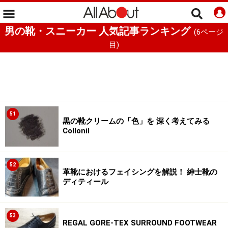
男の靴・スニーカー 人気記事ランキング
(
6
ページ
目)
51
黒の靴クリームの「色」を 深く考えてみる
Collonil
52
革靴におけるフェイシングを解説！ 紳士靴の
ディティール
53
REGAL GORE-TEX SURROUND FOOTWEAR