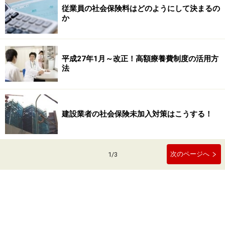
従業員の社会保険料はどのようにして決まるの
か
平成27年1月～改正！高額療養費制度の活用方
法
建設業者の社会保険未加入対策はこうする！
次のページへ
1
/
3