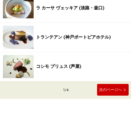
ラ カーサ ヴェッキア (淡路・釜口)
トランテアン (神戸ポートピアホテル)
コシモ プリュス (芦屋)
次のページへ
1
/
4