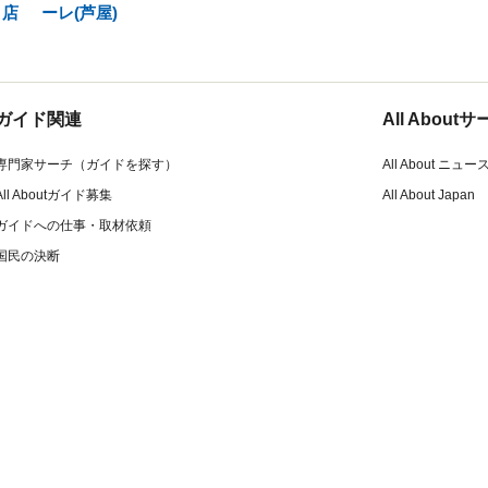
ト店
ーレ(芦屋)
ガイド関連
All Abou
専門家サーチ（ガイドを探す）
All About ニュー
All Aboutガイド募集
All About Japan
ガイドへの仕事・取材依頼
国民の決断