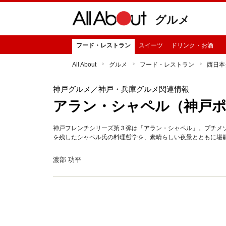
グルメ
フード・レストラン
スイーツ
ドリンク・お酒
All About
グルメ
フード・レストラン
西日本
神戸グルメ
／神戸・兵庫グルメ関連情報
アラン・シャペル（神戸
神戸フレンチシリーズ第３弾は「アラン・シャペル」。プチメ
を残したシャペル氏の料理哲学を、素晴らしい夜景とともに堪
渡部 功平