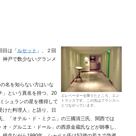
回目は「
ルセット
」、２回
、神戸で数少ないグランメ
この名を知らない方はいな
」という異名を持つ、20
エレベーターを降りたところ、エン
トランスです。この先はフランスへ
くミシュランの星を獲得して
とつながっています。
受けた料理人」と語り、日
氏、「オテル・ド・ミクニ」の三國清三氏、関西では
・オ・グルニエ・ドール」の西原金蔵氏などが師事し、
残念ながら1990年、シャペル氏は52歳の若さで急逝。