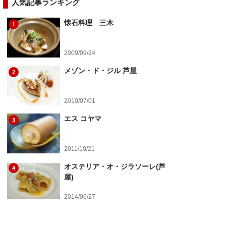
人気記事ランキング
懐石料理 三木
1
2009/09/24
メゾン・ド・ジル 芦屋
2
2010/07/01
エス コヤマ
3
2011/10/21
オステリア・オ・ジラソーレ(芦
4
屋)
2014/06/27