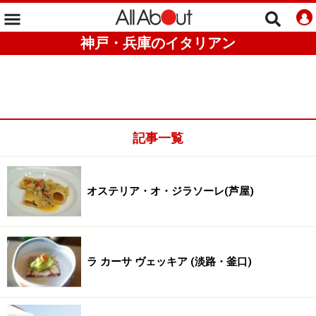
神戸・兵庫のイタリアン
記事一覧
オステリア・オ・ジラソーレ(芦屋)
ラ カーサ ヴェッキア (淡路・釜口)