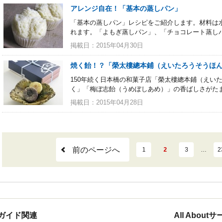
アレンジ自在！「基本の蒸しパン」
「基本の蒸しパン」レシピをご紹介します。材料は
れます。「よもぎ蒸しパン」、「チョコレート蒸し
掲載日：2015年04月30日
焼く飴！？「榮太樓總本鋪（えいたろうそうほ
150年続く日本橋の和菓子店「榮太樓總本鋪（えい
く」「梅ぼ志飴（うめぼしあめ）」の香ばしさがた
掲載日：2015年04月28日
前のページへ
1
2
3
…
2
ガイド関連
All Abou