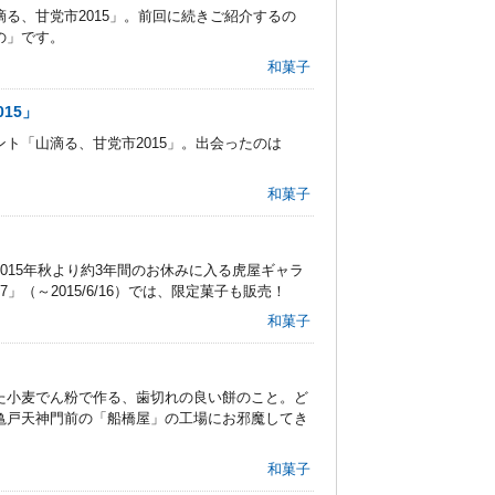
る、甘党市2015」。前回に続きご紹介するの
の」です。
和菓子
15」
ト「山滴る、甘党市2015」。出会ったのは
。
和菓子
」
015年秋より約3年間のお休みに入る虎屋ギャラ
（～2015/6/16）では、限定菓子も販売！
和菓子
」
た小麦でん粉で作る、歯切れの良い餅のこと。ど
亀戸天神門前の「船橋屋」の工場にお邪魔してき
和菓子