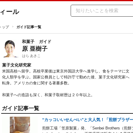
ィール
トップ
ガイド記事一覧
和菓子
ガイド
原 亜樹子
はら あきこ
菓子文化研究家
米国高校へ留学。高校卒業後は東京外国語大学へ進学し、食をテーマに文
化人類学を学ぶ。国家公務員として特許庁で勤めた後、菓子文化研究家へ
転身。アメリカの食に関する著書多数。

和菓子への造詣も深く、和菓子取材歴は２０年以上。
ガイド記事一覧
“カッコいいせんべい”と大人気！「煎餅ブラザ
煎餅工場「笠原製菓」発、「Senbei Brother