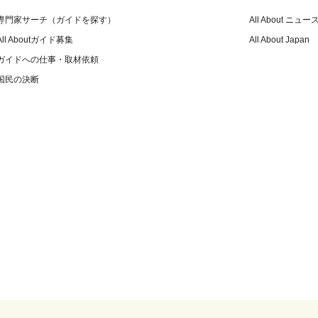
専門家サーチ（ガイドを探す）
All About ニュー
All Aboutガイド募集
All About Japan
ガイドへの仕事・取材依頼
国民の決断