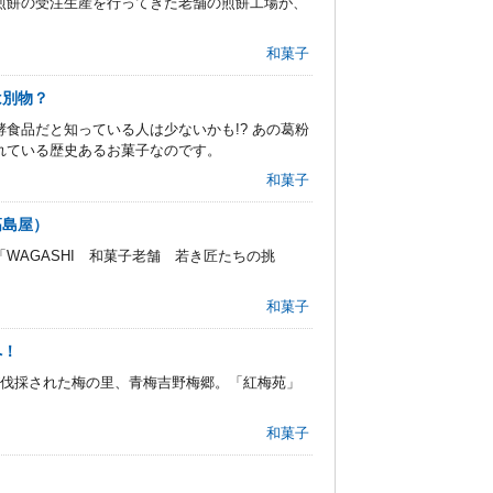
煎餅の受注生産を行ってきた老舗の煎餅工場が、
和菓子
は別物？
食品だと知っている人は少ないかも!? あの葛粉
れている歴史あるお菓子なのです。
和菓子
高島屋）
WAGASHI 和菓子老舗 若き匠たちの挑
和菓子
へ！
が伐採された梅の里、青梅吉野梅郷。「紅梅苑」
和菓子