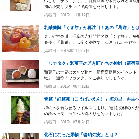
いしく、かっこよく」。百貨店等で販売される高級
初の小売りブランドで真価を発揮します。
掲載日：2015年11月12日
乳酸発酵「くず餅」が再注目！あの「葛餅」と
東京や神奈川、千葉の寺社門前名物「くず餅」。発酵
を使う「葛餅」とは全く別物で、江戸時代から作ら
掲載日：2015年11月07日
「ワカタク」和菓子の若き匠たちの挑戦（新宿
和菓子の世界の大きな動き、新宿高島屋のイベント「
戦」、通称「ワカタク」をご存知でしょうか。
掲載日：2015年09月12日
青梅「紅梅苑（こうばいえん）」梅の里、再生
梅の木を弱らせるウイルスにより、9割もの梅の木
の鈴木社長に再生への道のりを伺いました。
掲載日：2015年07月24日
化石になった果物「琥珀の実」とは？