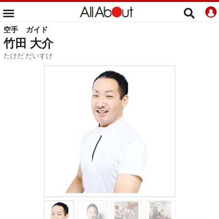
空手
ガイド
竹田 大介
たけだ だいすけ