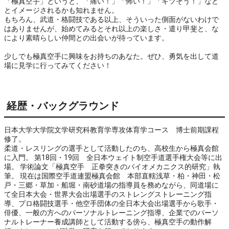
「極真空手」というと、「痛い！」「怖い！」「キツそう！」など
とイメージされるかも知れません。

もちろん、武道・格闘技である以上、そういった側面がないわけで
はありませんが、始めてみるとそれ以上の楽しさ・遣り甲斐と、な
により素晴らしい仲間との出会いが待っています。

少しでも極真空手に興味をお持ちのあなた。ぜひ、勇気を出して道
場に見学に行ってみてください！
経歴・バックグラウンド
日本大学大学院文学研究科教育学専攻体育学コース 博士前期課程
修了。
柔道・レスリングの選手として活動したのち、高校生から極真会館
に入門。 第18回・19回 全日本ウェイト制空手道選手権大会等に出
場。 学術論文「極真空手 正拳突きのバイオメカニクス的研究」執
筆。 現在は国際空手道連盟極真会館 本部直轄浅草・柏・神田・松
戸・三郷・草加・船堀・南砂道場の指導員を務めながら、同道場に
て全日本大会・世界大会出場選手のストレングストレーニング指
導、プロ格闘技選手・他空手団体の全日本大会出場選手から歌手・
俳優、一般の方へのパーソナルトレーニング指導、企業でのパーソ
ナルトレーナー養成講師として活動する傍ら、極真空手の動作解