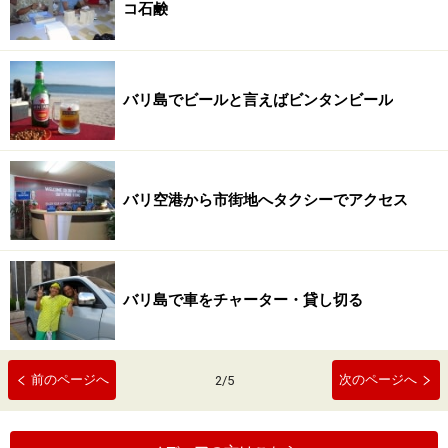
コ石鹸
バリ島でビールと言えばビンタンビール
バリ空港から市街地へタクシーでアクセス
バリ島で車をチャーター・貸し切る
前のページへ
次のページへ
2
/
5