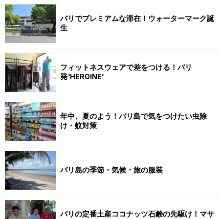
バリでプレミアムな滞在！ウォーターマーク誕
生
フィットネスウェアで差をつける！バリ
発"HEROINE"
年中、夏のよう！バリ島で気をつけたい虫除
け・蚊対策
バリ島の季節・気候・旅の服装
バリの定番土産ココナッツ石鹸の先駆け！マサ