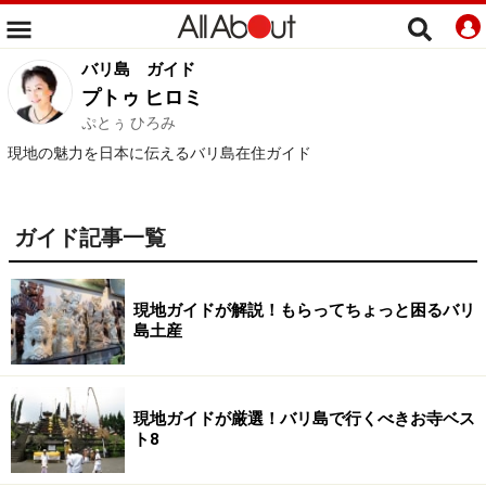
バリ島
ガイド
プトゥ ヒロミ
ぷとぅ ひろみ
現地の魅力を日本に伝えるバリ島在住ガイド
ガイド記事一覧
現地ガイドが解説！もらってちょっと困るバリ
島土産
現地ガイドが厳選！バリ島で行くべきお寺ベス
ト8