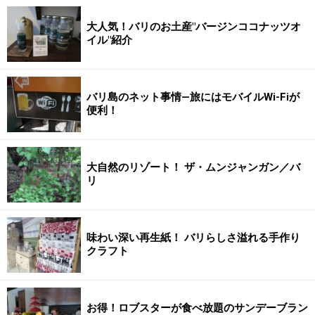
大人気！バリのお土産"バージンココナッツオ
イル"紹介
バリ島のネット事情―旅にはモバイルWi-Fiが
便利！
大自然のリゾート！ ザ・ムンジャンガン／バ
リ
味わい深い再生紙！ バリらしさ溢れる手作り
クラフト
お得！ロブスターが食べ放題のサンデーブラン