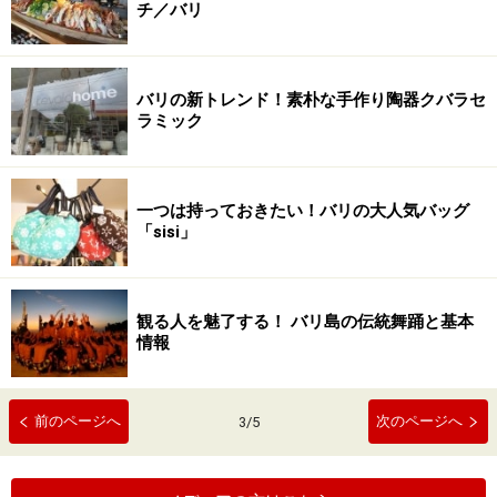
チ／バリ
バリの新トレンド！素朴な手作り陶器クバラセ
ラミック
一つは持っておきたい！バリの大人気バッグ
「sisi」
観る人を魅了する！ バリ島の伝統舞踊と基本
情報
前のページへ
次のページへ
3
/
5