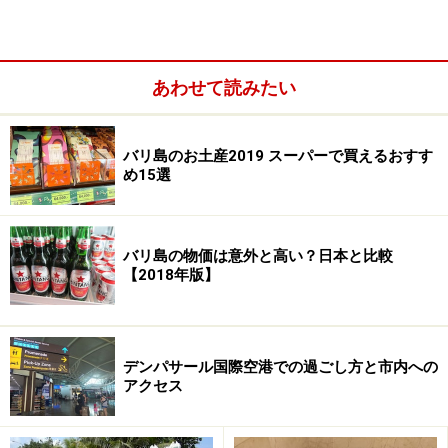
あわせて読みたい
バリ島のお土産2019 スーパーで買えるおすす
め15選
近年、注目されているバージンココナッツオイルは精製
されていないものを言います。酵素などの栄養素がその
まま残り、独特の甘い香りがします。保湿としてフェイ
バリ島の物価は意外と高い？日本と比較
スケア、ヘアケア、ボディケアとして使うほか、赤ちゃ
【2018年版】
んの脂漏性皮膚炎にも効果があるとされています。バリ
島では患部にやさしくオイルをぬって、温かいタオルで
拭きとって使っています。また、ココナッツオイルは酸
デンパサール国際空港での過ごし方と市内への
化しにくく、保湿性に優れており、紫外線をやさしくカ
アクセス
ットすると言われているので、夏の日焼けによる乾燥肌
にも最適な天然のトリリートメントです。 食品として身