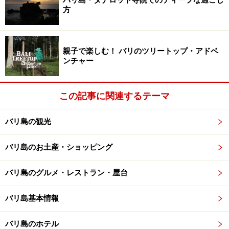
方
商品がたくさん並んでいます。プロダクツはデウィスリ
通りにある、「スパ・スパ」でも使われていて高品質で
す。
親子で楽しむ！ バリのツリートップ・アドベ
ンチャー
この記事に関連するテーマ
日本円で小さいボトル100mlが約450円、大きいボトル370ml
が約1000円くらいです。
バリ島の観光
「ココナ」のバージンココナッツオイルはメイク・クレ
バリ島のお土産・ショッピング
ンジングに使ったり、化粧の下地に使ったり、保湿効果
もあって人気の万能オイル。日本人客の来店も多く、バ
バリ島のグルメ・レストラン・屋台
ージン・ココ ナッツオイルが店頭に商品が並ぶと、あっ
という間に売り切れてしまい、生産が追いついていない
バリ島基本情報
くらいなのだそうです。日本人在住者の間では口コミ人
バリ島のホテル
気も広がっています。