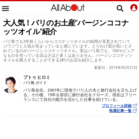
大人気！バリのお土産"バージンココナ
ッツオイル"紹介
バリ島でも2年前くらいからココナッツオイルの効用が見直されていて、
ジワジワと人気が高まっていると感じています。とりわけ質が高いとさ
れているのがバージンココナッツオイル。実はバリ島でも、100％ピュア
なものを売っている店はさほど多くはありません。バージンココナッツ
オイルを購入することができる2軒のお店を紹介します。
更新日：
2015年05月27日
プトゥ ヒロミ
バリ島 ガイド
バリ島在住。2001年に現地でバリ人の夫と旅行会社を立ち上げ
る。その後、15年を節目に旅行会社をクローズ。現在はフリー
ランスにて自分の能力を活かした仕事を続けている。
プロフィール詳細
執筆記事一覧