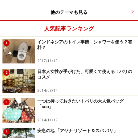
他のテーマも見る
＜DATA＞
■
cocona
(ココナ)
人気記事ランキング
住所：Jl.Kayu Cendana no.1 The Sura Seminyak
TEL：0822-3707-4058
インドネシアのトイレ事情 シャワーを使う？有
1
料？
2017/11/13
日本人女性が手がけた、可愛くて使える！バリの
2
観光途中のスーパーで購入
コスメ
2014/03/14
一つは持っておきたい！バリの大人気バッグ
3
ココ・スーパーマーケットは黄色い看板とこのロゴが目印
「sisi」
もう一軒は観光途中でも立ち寄ることができる場所にあ
2014/11/19
ります。キンタマーニ方面やウブド方面に向かう途中に
安息の地 「アヤナ リゾート＆スパ バリ」
4
ある、バトゥブラン地域の「ココ・スーパーマーケッ