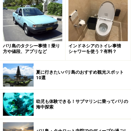
体の中に取り込むこともできるので、ここでは非常に重
宝されています。
ナチュラル・コスメプロダクツの店「ココ
ナ」
バリ島のタクシー事情！乗り
インドネシアのトイレ事情
方や値段、アプリなど
シャワーを使う？有料？
夏に行きたいバリ島のおすすめ観光スポット
スミニャックスクエア横のジャクション・レストランの脇に
あります
10選
まずはスミニャック地域の「ココナ」というナチュラ
ル・コスメプロダクツの店を紹介します。元々はジャカ
幼児も体験できる！サブマリンに乗ってバリの
ルタに本店があり、バリ島には2014年にオープンしまし
海中探索
た。店内には南国の花の香りが漂い、とてもよい匂いで
す。マッサージオイルからボディーローション、ボディ
ークリームと女性には興味がある
バリ島・タナロット寺院でのディープな過ごし