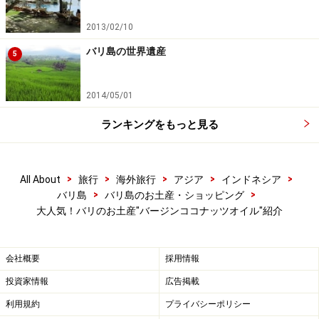
ト」です。商品は食用油のコーナーに陳列されていま
2013/02/10
す。精油とブレンドしてアロマや香水として使用できる
ので、業務用として買い求める人もいるそうです。
バリ島の世界遺産
5
2014/05/01
ランキングをもっと見る
500mlで約800円の価格でした
なお、ピュアなココナッツオイルは低温(25度以下)で白
>
>
>
>
>
All About
旅行
海外旅行
アジア
インドネシア
く固形化するという性質があります。現地では暖かいの
>
>
バリ島
バリ島のお土産・ショッピング
大人気！バリのお土産"バージンココナッツオイル"紹介
で固形化しませんが、日本に持ち帰って気温が下がり、
固まってしまった場合は少量をとり、手の平を合わせて
温めましょう。すると体温ですぐに液体化します。冬場
会社概要
採用情報
に容器から出せなくなったら、湯せんで溶かしてからご
投資家情報
広告掲載
使用になるとよいでしょう。（※情報は2015年5月現在）
利用規約
プライバシーポリシー