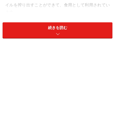
イルを搾り出すことができて、食用として利用されてい
ます。
食用の油は市販の製品を買うことが多いのですが、バリ
続きを読む
島の田舎などでは、今でも家庭でココナッツオイルを作
ることもあります。ココナッツミルクを長時間をかけて
火を通して水分を飛ばして作るのが主流で、ココナッツ
オイルはバリ人女性達の美容やヘアケアにも昔から使わ
れていました。またヤシの固い皮は乾燥させて燃料にな
るなど、生活に欠かせない南国の貴重な資源です。