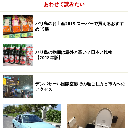
あわせて読みたい
バリ島のお土産2019 スーパーで買えるおすす
め15選
バリ島の物価は意外と高い？日本と比較
【2018年版】
バリの乾季（5～10月）
デンパサール国際空港での過ごし方と市内への
アクセス
乾季の青空
乾季のバリは、常夏の地とはいえ、意外と涼しくて、夏
の暑い日本から来ると拍子抜けするほど。ウブドやキン