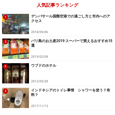
人気記事ランキング
■マンゴーは雨期の始まりの合図
デンパサール国際空港での過ごし方と市内へのア
1
クセス
完熟のマンゴー
2018/09/06
雨季と言えば、マンゴーがとても美味しい季節です。マ
バリ島のお土産2019 スーパーで買えるおすすめ15
2
選
ンゴーの季節はイコール雨季の始まりとバリの人々は言
います。ねっとりと甘いマンゴーは病み付きになる美味
2019/02/08
しさ！
ウブドのホテル
3
晴天の青空と青い海も南国ならではの風景ですが、雨季
2012/09/28
のしっとり降る雨、緑が濃く見える森が多いウブドの滞
在も情緒があります。
インドネシアのトイレ事情 シャワーを使う？有
4
料？
2017/11/13