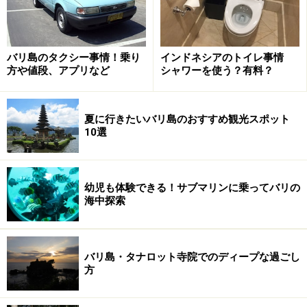
タマーニ高原などに観光する際には長袖を携帯すると重
宝すると思います。
バリ島のタクシー事情！乗り
インドネシアのトイレ事情
ウブド地域等の高地や、夕方冷え込む時間帯をのぞけ
方や値段、アプリなど
シャワーを使う？有料？
ば、通常は短パンにTシャツ、女性はノースリーブのワ
ンピースでOK。足下もサンダル履きで充分です。ただ
夏に行きたいバリ島のおすすめ観光スポット
し、紫外線が強いので、リゾート気分を味わいつつも、
10選
女性はシミができないように日焼け対策はしっかり行い
ましょう。乾季は風が強く吹くこともあるので、夕方の
ビーチなどでも体が冷えない工夫を。
幼児も体験できる！サブマリンに乗ってバリの
海中探索
バリの雨季（11～4月）
バリ島・タナロット寺院でのディープな過ごし
方
雨季のどしゃぶりの雨