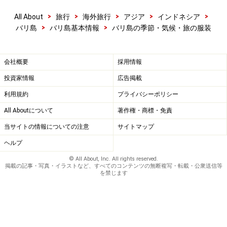
>
>
>
>
>
All About
旅行
海外旅行
アジア
インドネシア
気候の異常？
>
>
バリ島
バリ島基本情報
バリ島の季節・気候・旅の服装
例年ですと、乾季と雨季の差がハッキリしていました
が、ここ数年は、毎年、今年の季節はなんだかオカシイ
会社概要
採用情報
と言われるようになっています。乾季に入ったはずなの
投資家情報
広告掲載
に雨季のような雨が降り続き、いつになったら乾季に入
利用規約
プライバシーポリシー
るのか……という時もあります。この時期外れの雨は海水
All Aboutについて
著作権・商標・免責
の温度が上昇しているのが原因なのだそうです。地球規
模で気候の異常現象が起こっているのかもしれません
当サイトの情報についての注意
サイトマップ
ね。
ヘルプ
（※情報は2015年5月現在）
© All About, Inc. All rights reserved.
掲載の記事・写真・イラストなど、すべてのコンテンツの無断複写・転載・公衆送信等
を禁じます
【関連記事】
バリ島のタクシー事情！乗り方や値段、アプリなど
バリ島で子供と一緒に楽しめる夏のアクティビティ
インドネシアのトイレ事情 シャワーを使う？有料？