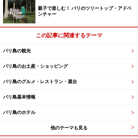
親子で楽しむ！ バリのツリートップ・アドベ
10月頃から蒸し暑い日が始まり、徐々に雨季へと突入し
ンチャー
ます。毎日毎日、日本の梅雨のようにしとしとと雨が降
る訳ではなく、まとめてドバッとバケツをひっくり返し
この記事に関連するテーマ
たような雨が数時間降りますが、一日のうちでも時折晴
れ間も見ることができます。あるいは午前中はとても晴
バリ島の観光
れていて、夕方からは急に空が暗くなり、夜中にかけて
カミナリを伴う大雨が降ることもあります。
バリ島のお土産・ショッピング
年間で降雨量が一番多いのは1月です。そんな1月であっ
バリ島のグルメ・レストラン・屋台
ても丸一日中雨が降っていることはなく、暗い雨雲がや
って来た～と思うとカミナリを伴う強い雨が降るという
バリ島基本情報
状況。雨雲から外れると、ちょっとの距離で雨が降って
バリ島のホテル
いなかったりもするので、天気予報などまるで当てにな
りません……。大量の雨で一時道路が洪水になることもあ
他のテーマも見る
りますが、雨が止めば水はすぐに引いてしまいます。