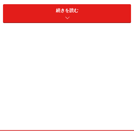
年間を通して平均気温は約28度。一年中、海で泳ぐこと
続きを読む
ができます。乾季は日中30度を超える日もありますが、
湿度が低く、日本の夏と比べて過ごしやすい気候です。
炎天下の太陽の日差しは強烈ですが、日陰に入ればいき
なり涼しさを感じます。バリ島の観光ベストシーズンは
6～9月にかけての天気がよくて湿気が少ない時期がおす
すめです。
雨が降っても降らなくてもバリ島を楽しむことはできる
と思いますが、野外のアクティビティを体験したいな
ら、乾季がおすすめ。ほぼ毎日安定して天気がよく、外
出予定も計画しやすいでしょう（マリンアクティビテ
ィ、ラフティングなどは雨が降っても開催）。