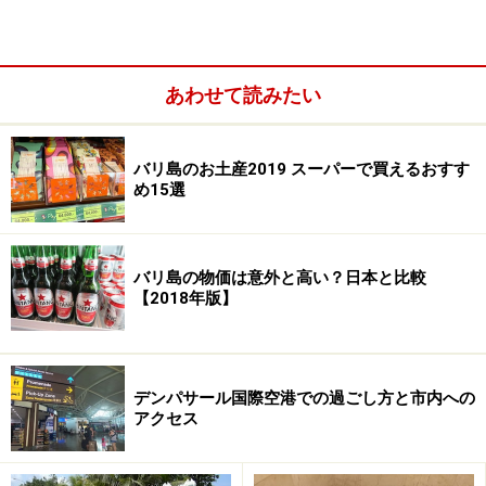
クダンスがなんといっても見所のハイライト。
ケチャックダンスの上演は約1時間。
ジンバラン方面に
あわせて読みたい
戻るまでは、
すいていれば約20分の道のりですが、一本
道しかなく観光客を乗せた車が一斉に出発するので1時
間ほどかかることがよくあります。
バリ島のお土産2019 スーパーで買えるおすす
め15選
ウルワトゥ寺院での夕日観賞は一日の観光の最後に計画
するパターンが多くなります。ちなみにウルワトゥ寺院
でのケチャックダンス観賞の後のディナーのお決まりコ
バリ島の物価は意外と高い？日本と比較
【2018年版】
ースはジンバランビーチでのシーフードバーベキューで
す。
デンパサール国際空港での過ごし方と市内への
アクセス