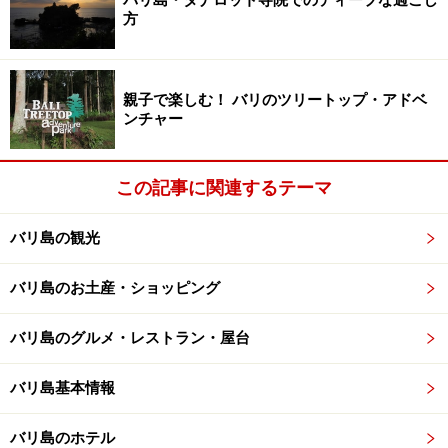
方
敷地内を歩いて離れた場所からの風景も壮大です
ウルワトゥ寺院と並んで夕日の名所であるタナロット寺
親子で楽しむ！ バリのツリートップ・アドベ
院。タナロット寺院とウルワトゥ寺院の夕日は当然同時
ンチャー
には見ることができないので、両方の寺院を観光をした
い場合はタナロット寺院での夕日観賞は諦めることにな
この記事に関連するテーマ
ります。
バリ島の観光
タナロット寺院は国内の観光客にも人気で、駐車場から
お寺まで並ぶ土産物店はいつも賑わっています。お寺が
バリ島のお土産・ショッピング
ある敷地の周囲は歩いて散歩をするにちょうどよく、い
ろいろな角度からお寺を眺めたり、記念写真を楽しむと
バリ島のグルメ・レストラン・屋台
よいでしょう。
バリ島基本情報
引き潮の時はお寺の下にある祠で聖水を浴びて清めても
バリ島のホテル
らったり、寺の守り神だとされるヘビを見るなどの楽し