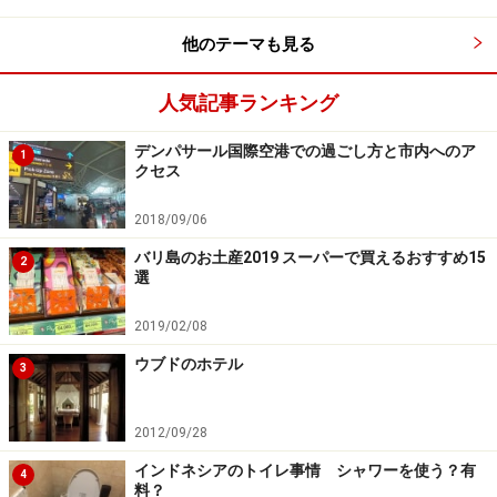
みもあります。夕日の時間まで滞在すると帰りの道路は
他のテーマも見る
ウルワトゥ寺院と同じ理由で混雑するので、タナロット
寺院近場でディナーを済ませてから帰路につくのがおす
人気記事ランキング
すめです。
デンパサール国際空港での過ごし方と市内へのア
1
クセス
メルーが美しい／タマンアユン寺院
2018/09/06
バリ島のお土産2019 スーパーで買えるおすすめ15
2
選
境内を水路が囲み、寺院を周回する水路は田園へと流れ込ん
でいるのでいます。周囲の稲作を支えていることで世界遺産
2019/02/08
に登録されました。境内にあるアグン山を模したメルー（大
きな塔）が10基並んでいます
ウブドのホテル
3
2012/09/28
タマンアユン寺院の夕日を体験する前にコースの中に一
インドネシアのトイレ事情 シャワーを使う？有
緒に組み合わせたいのがタマンアユン寺院です。2012年
4
料？