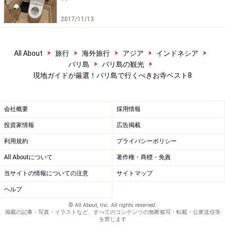
にユネスコの世界遺産にバリ島が登録されましたが、そ
の登録エリアの一つであるタマンアユン寺院に訪れたい
2017/11/13
と希望する観光客も増えました。以前からもメルーと呼
ばれる聖なるアグン山を模したと言われる塔が有名で、
>
>
>
>
>
All About
旅行
海外旅行
アジア
インドネシア
これほど高く沢山のメルーが並ぶお寺は他と比べても存
>
>
バリ島
バリ島の観光
在の大きさを見せつけられます。
現地ガイドが厳選！バリ島で行くべきお寺ベスト8
メルーがある境内には観光客は入ることができないの
会社概要
採用情報
で、周囲から眺めるだけになります。タマンアユン寺院
投資家情報
広告掲載
はタマン（庭）の意味を含むお寺で、道路からお寺に向
利用規約
プライバシーポリシー
かうアプローチには広い芝生の美しい庭が広がっていま
す。
All Aboutについて
著作権・商標・免責
当サイトの情報についての注意
サイトマップ
ヘルプ
© All About, Inc. All rights reserved.
掲載の記事・写真・イラストなど、すべてのコンテンツの無断複写・転載・公衆送信等
を禁じます