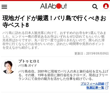
現地ガイドが厳選！バリ島で行くべきお
寺ベスト8
バリ島に訪れる日本人観光客に向けて、おすすめのお寺を8つ選んでみま
した。ヒンドゥー教の歴史あるお寺はいずれもぜひ訪れてもらいたい観
光名所ばかりですが、丸一日で一度では回りきれないので、限られた滞
在中に行くならどのお寺がいいのか、訪れたい時間帯や見所のポイント
を交えながら紹介します。
更新日：
2015年09月09日
プトゥ ヒロミ
バリ島 ガイド
バリ島在住。2001年に現地でバリ人の夫と旅行会社を立ち上げ
る。その後、15年を節目に旅行会社をクローズ。現在はフリー
ランスにて自分の能力を活かした仕事を続けている。
プロフィール詳細
執筆記事一覧