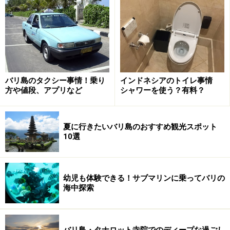
バリ島のタクシー事情！乗り
インドネシアのトイレ事情
方や値段、アプリなど
シャワーを使う？有料？
夏に行きたいバリ島のおすすめ観光スポット
夕日の名所／タナロット寺院
10選
幼児も体験できる！サブマリンに乗ってバリの
夕日を背景にタナロット寺院のシルエットが浮かぶ光景がフ
ォトジェニック
海中探索
バリ島・タナロット寺院でのディープな過ごし