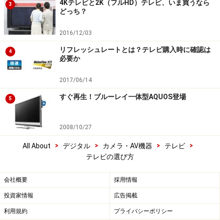
4Kテレビと2K（フルHD）テレビ、いま買うなら
3
どっち？
2016/12/03
リフレッシュレートとは？テレビ購入時に確認は
4
必要か
2017/06/14
すぐ再生！ブルーレイ一体型AQUOS登場
5
2008/10/27
>
>
>
>
All About
デジタル
カメラ・AV機器
テレビ
テレビの選び方
会社概要
採用情報
投資家情報
広告掲載
利用規約
プライバシーポリシー