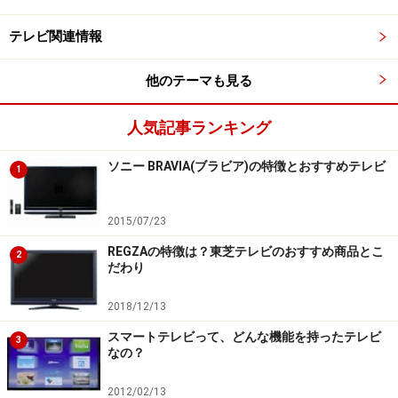
自発光の有機ELは、真っ黒に近い表現も可能で、肉眼で
テレビ関連情報
実際の風景を見るような、コントラストの高い映像美を
楽しむことができます。
他のテーマも見る
人気記事ランキング
液晶と有機ELの見え方違い（イメージ）
ソニー BRAVIA(ブラビア)の特徴とおすすめテレビ
1
【液晶のイメージ解説】
黒であるべき部分は薄明るく、コントラストが低下。暗
2015/07/23
い海の奥行き感も掴みづらく、中州の有無も見分けづら
REGZAの特徴は？東芝テレビのおすすめ商品とこ
2
だわり
い。
2018/12/13
【有機ELのイメージ解説】
スマートテレビって、どんな機能を持ったテレビ
3
真っ黒に近い表現が可能で、橋を照らす照明や、ビルの
なの？
窓灯りの煌めきが引き立つ。暗い海面の様子や中州の存
2012/02/13
在も手に取るように分かり、映像全体としても立体感が