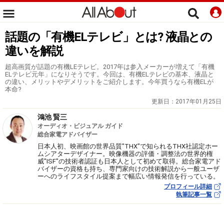
話題の「有機ELテレビ」とは? 液晶との
違いを解説
超高画質が話題の有機LEテレビ。2017年は参入メーカーが増えて「有機
ELテレビ元年」になりそうです。今回は、有機ELテレビの基本、液晶と
の違い、メリットやデメリットをご紹介します。今年買うなら有機ELが
本命?
更新日：
2017年01月25日
鴻池 賢三
オーディオ・ビジュアル ガイド
総合家電アドバイザー
日本人初、映画館の世界品質"THX"で知られるTHX社認定ホー
ムシアターデザイナー。映像機器の評価・調整法の世界的権
威"ISF"の技術者認証も日本人として初めて取得。総合家電アド
バイザーの資格も持ち、専門家向けの技術解説から一般ユーザ
ーへのライフスタイル提案まで幅広い情報発信を行っている。
プロフィール詳細
執筆記事一覧