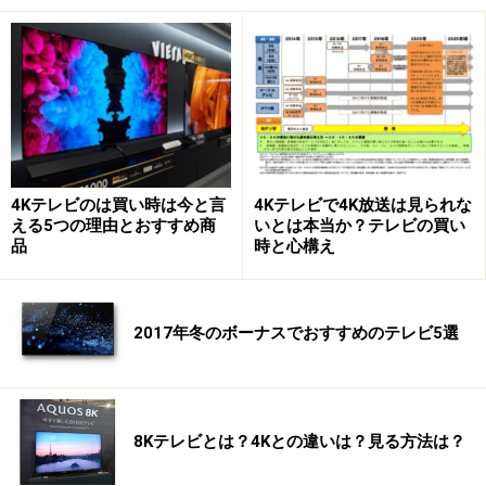
残像現象など、原理的な問題を抱えています。
もちろん、液晶が悪いという訳ではありません。ブラウ
ン管テレビ時代には考えられなかった大画面を、誰もが
手に入れられる価格で実現した功績は大きく、現実解と
して重要と言えます。
4Kテレビのは買い時は今と言
4Kテレビで4K放送は見られな
対する「有機EL」は、RGBのサブピクセルが独立して光
える5つの理由とおすすめ商
いとは本当か？テレビの買い
品
時と心構え
る「自発光」が特長です。大別して、R（赤）、
G（緑）、B（緑）、それぞれの色を発光する素材を用い
る「三色タイプ」と、RGBのカラーフィルターを用い、
2017年冬のボーナスでおすすめのテレビ5選
サブピクセルに割り当てた白色発光の有機EL素材で照ら
し出す「白色+フィルタータイプ」の2種類があります。
どちらも「自発光」ならではの特長を備え、例えば、サ
8Kテレビとは？4Kとの違いは？見る方法は？
ブピクセル単位で発光をコントロールできるので、液晶