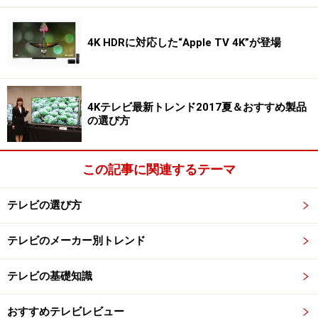
に比べ、色の純度やコントラストを高めることができま
す。ほか、視野角特性に優れ、また、素子自体は応答性
能が非常に素早いので、残像を少なくすることが可能で
4K HDRに対応した“Apple TV 4K”が登場
す（製品によって差異があります）。
4Kテレビ最新トレンド2017夏＆おすすめ製品
の選び方
画質の違いをイメージで確認
この記事に関連するテーマ
百聞は一見に如かず。液晶と有機ELの違いを、画像イメ
ージでご紹介しましょう。例えば「夜景」。誰もが美し
テレビの選び方
いと感じる典型的な画柄ですが、これは黒を背景に、ラ
イトなどの光源がキラキラと輝き、高いコントラストを
テレビのメーカー別トレンド
感じられるためです。
テレビの基礎知識
液晶の場合、暗部がバックライトの光漏れで薄明るくな
るため、コントラストが弱くなりがちですが、その点、
おすすめテレビレビュー