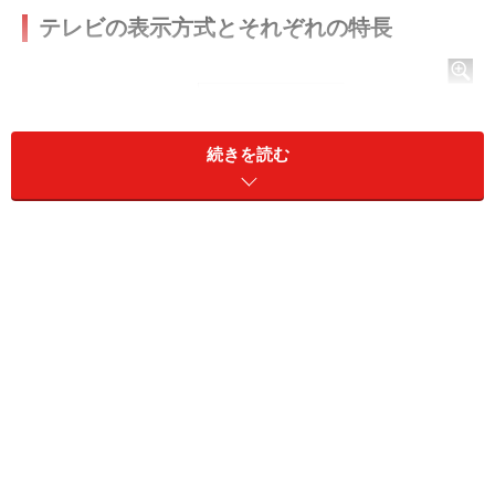
テレビの表示方式とそれぞれの特長
続きを読む
プラズマ、液晶、有機ELの構造
現在主流の液晶方式は、カラーフィルターをバックライ
トで照らし、見せたい部分の液晶シャッターを開いて明
るく見せることで映像を表現しています。