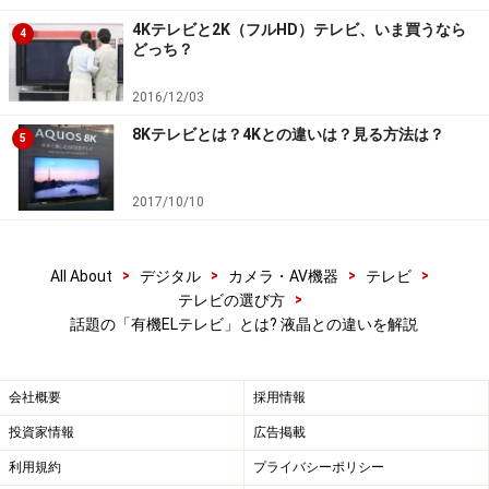
高い。
4Kテレビと2K（フルHD）テレビ、いま買うなら
4
どっち？
2016/12/03
8Kテレビとは？4Kとの違いは？見る方法は？
5
なぜ今、「有機ELテレビ」なのか？
有機EL自体は高画質で超薄型化に向いた技術として知ら
2017/10/10
れ、新しいものではありません。世界初の有機ELテレビ
は、ソニーが2007年に発売した「XEL-1」で、現在も小
>
>
>
>
All About
デジタル
カメラ・AV機器
テレビ
画面の有機ELパネルは、ゲーム機、スマートフォンなど
>
テレビの選び方
で採用されるケースがあり、既に手にしている読者もい
話題の「有機ELテレビ」とは? 液晶との違いを解説
るかもしれません。
会社概要
採用情報
では、なぜ今「有機ELテレビ」なのでしょうか？ それ
投資家情報
広告掲載
は、50インチを超える画面サイズ、4K解像度、明るさ、
寿命、コストなど、家庭用のテレビとして必要とされる
利用規約
プライバシーポリシー