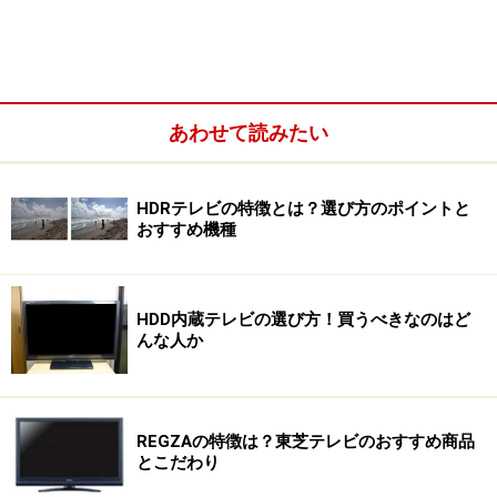
あわせて読みたい
HDRテレビの特徴とは？選び方のポイントと
おすすめ機種
一般的なテレビはRGBの加法混色によってフルカラーを
再現しますが、閉じたはずの液晶シャッターも、隙間か
HDD内蔵テレビの選び方！買うべきなのはど
んな人か
らバックライトの光が漏れてしまうため、色が薄くなっ
たり、黒であるべき部分が薄明るく表示されてコントラ
ストが低下してしまいます。そのほかにも、液晶のシャ
ッター構造が、視野角の制限を生んで上下左右から見る
REGZAの特徴は？東芝テレビのおすすめ商品
とこだわり
と色味やコントラストが変化したり、反応の遅延による