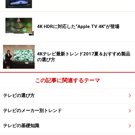
しているご家庭の場合、地上デジタルはパススルー（放
送局の送り出し周波数のまま視聴）ですので問題ありま
せんが、BSやCSはトランスモジュレーション（ケーブル
テレビ局独自の周波数~チャンネルへ変換する）してい
4K HDRに対応した“Apple TV 4K”が登場
るため、テレビのハードディスクにデジタル録画するこ
とが出来ません。（アナログ入力なら録画出来るテレビ
はあります）。
4Kテレビ最新トレンド2017夏＆おすすめ製品
の選び方
BS、CSのデジタル録画をなさりたい場合は、CATV会社
の提供するハードディスク一体型のセットトップボック
この記事に関連するテーマ
スをお求めになることをお薦めします。
テレビの選び方
ハードディスクのみ搭載の録画テレビはあくまでタイム
シフトマシンと考え、番組を長期保存される頻度が高い
テレビのメーカー別トレンド
なら、別にブルーレイディスクレコーダーをお買いにな
テレビの基礎知識
ることをお薦めします。レコーダーがｉ-LINK対応の場