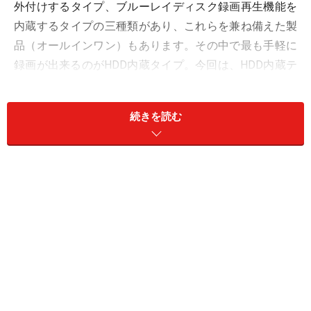
外付けするタイプ、ブルーレイディスク録画再生機能を
内蔵するタイプの三種類があり、これらを兼ね備えた製
品（オールインワン）もあります。その中で最も手軽に
録画が出来るのがHDD内蔵タイプ。今回は、HDD内蔵テ
レビの特徴について解説していきます。
続きを読む
【目次】
HDD内蔵はテレビのあるべき形
HDD内蔵テレビがおすすめなのはどんな人？
HDD内蔵テレビを比較してみると……