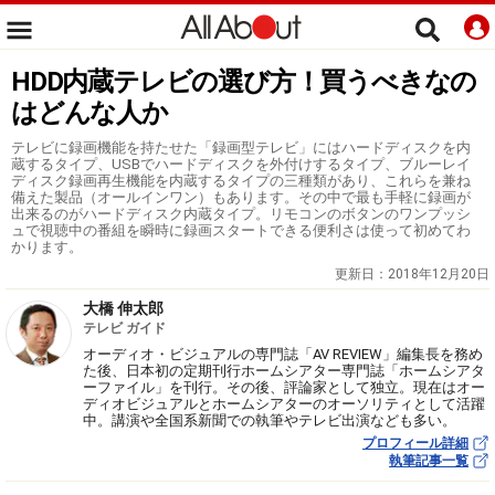
HDD内蔵テレビの選び方！買うべきなの
はどんな人か
テレビに録画機能を持たせた「録画型テレビ」にはハードディスクを内
蔵するタイプ、USBでハードディスクを外付けするタイプ、ブルーレイ
ディスク録画再生機能を内蔵するタイプの三種類があり、これらを兼ね
備えた製品（オールインワン）もあります。その中で最も手軽に録画が
出来るのがハードディスク内蔵タイプ。リモコンのボタンのワンプッシ
ュで視聴中の番組を瞬時に録画スタートできる便利さは使って初めてわ
かります。
更新日：
2018年12月20日
大橋 伸太郎
テレビ ガイド
オーディオ・ビジュアルの専門誌「AV REVIEW」編集長を務め
た後、日本初の定期刊行ホームシアター専門誌「ホームシアタ
ーファイル」を刊行。その後、評論家として独立。現在はオー
ディオビジュアルとホームシアターのオーソリティとして活躍
中。講演や全国系新聞での執筆やテレビ出演なども多い。
プロフィール詳細
執筆記事一覧