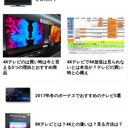
ものであり、ハードが視聴者の生活に合わせて番組を一
時預かりしたり、繰り返し見られる録画型テレビは理に
適ったものなのです。
録画型テレビがおすすめなのはどんな人？
しかし、録画型テレビにも弱点があります。「録画」と
4Kテレビのは買い時は今と言
4Kテレビで4K放送は見られな
いう行為には、いまお話した番組の一時保存（タイムシ
える5つの理由とおすすめ商
いとは本当か？テレビの買い
フト）と長期保存（ライブラリー）という両面がありま
品
時と心構え
す。録画テレビの主流である「ハードディスクのみ内
蔵」の場合、前者には便利でもハードディスクがすぐに
2017年冬のボーナスでおすすめのテレビ5選
一杯になるので後者（長期保存）に対応しづらい欠点が
あります。
もう一つは、CATVをセットトップボックスを使って視聴
8Kテレビとは？4Kとの違いは？見る方法は？