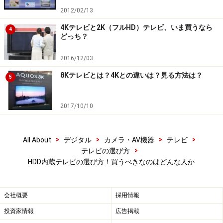
2012/02/13
テレビの機能とそのおすすめ度合いを比較表にしてみま
した。
4Kテレビと2K（フルHD）テレビ、いま買うなら
4
どっち？
2016/12/03
8Kテレビとは？4Kとの違いは？見る方法は？
5
主要メーカーの録画テレビの機能を比較してみました。
2017/10/10
「◎」がイチオシ、「○」がおすすめ、「×」がもう少し、
「―」が非対応です
>
>
>
>
All About
デジタル
カメラ・AV機器
テレビ
>
テレビの選び方
業界全体の趨勢は、USB外付けタイプ（内蔵でない）が
HDD内蔵テレビの選び方！買うべきなのはどんな人か
優勢です。しかし、機能や使い勝手で内蔵型に優るため
でなく、テレビの販売価格が低落しているため安く作れ
会社概要
採用情報
る外付けが増えているのです。内蔵しない製品を比較し
投資家情報
広告掲載
ても仕方がありませんからこのタイプは今回は除外しま