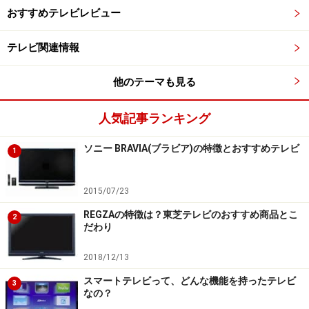
合、セットトップボックスからダビングすることも機種
おすすめテレビレビュー
によって可能になります。
テレビ関連情報
HDD内蔵テレビを比較してみると……
他のテーマも見る
前置きを短くして本題に入りましょう。いわゆる録画テ
人気記事ランキング
レビには、
ソニー BRAVIA(ブラビア)の特徴とおすすめテレビ
1
ハードディスク（HDD）を内蔵したもの
2015/07/23
USBでハードディスクを外付けするもの
REGZAの特徴は？東芝テレビのおすすめ商品とこ
ブルーレイディスク（BD）録画機能を内蔵するもの
2
だわり
ハードディスクとブルーレイ録画機能の両方を内蔵
するもの
2018/12/13
スマートテレビって、どんな機能を持ったテレビ
3
なの？
の4パターンがあります。そこで、主要メーカーの録画