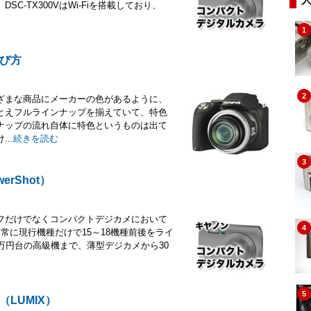
-TX300VはWi-Fiを搭載しており、
1
び方
2
ざまな商品にメーカーの色があるように、
とえフルラインナップを揃えていて、特色
ナップの流れ自体に特色というものは出て
..
続きを読む
3
rShot）
フだけでなくコンパクトデジカメにおいて
4
Yは常に現行機種だけで15～18機種前後をライ
万円台の高級機まで、薄型デジカメから30
5
LUMIX）