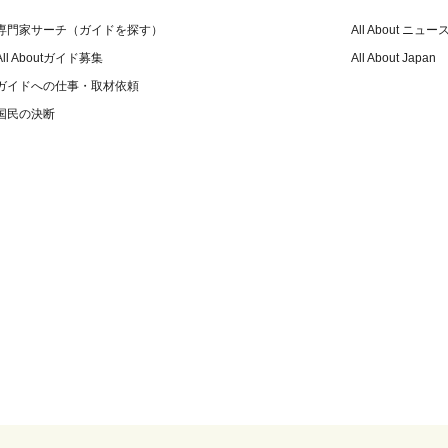
専門家サーチ（ガイドを探す）
All About ニュー
All Aboutガイド募集
All About Japan
ガイドへの仕事・取材依頼
国民の決断