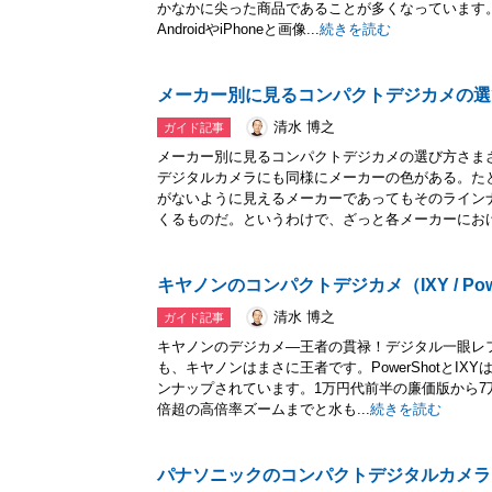
かなかに尖った商品であることが多くなっています。DSC
AndroidやiPhoneと画像...
続きを読む
メーカー別に見るコンパクトデジカメの選
清水 博之
ガイド記事
メーカー別に見るコンパクトデジカメの選び方さま
デジタルカメラにも同様にメーカーの色がある。た
がないように見えるメーカーであってもそのライン
くるものだ。というわけで、ざっと各メーカーにおけ.
キヤノンのコンパクトデジカメ（IXY / Powe
清水 博之
ガイド記事
キヤノンのデジカメ―王者の貫禄！デジタル一眼レ
も、キヤノンはまさに王者です。PowerShotとIX
ンナップされています。1万円代前半の廉価版から7
倍超の高倍率ズームまでと水も...
続きを読む
パナソニックのコンパクトデジタルカメラ（