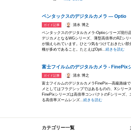
ペンタックスのデジタルカメラ ― Optio
清水 博之
ガイド記事
ペンタックスのデジタルカメラ-Optioシリーズ現
デジカメとなるWGシリーズ、薄型高倍率のRZシリ
が揃えられています。ひとつ気をつけておきたい部
種が多めであること。たとえばOpti...
続きを読む
富士フイルムのデジタルカメラ - FinePi
清水 博之
ガイド記事
富士フイルムのデジタルカメラFinePix―高級路線で復
メとしてはフラグシップではあるものの、Xシリー
FinePixシリーズは高倍率コンパクトのFシリーズ
る高倍率ズームレンズ...
続きを読む
カテゴリー一覧