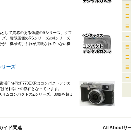
行品として質感のある薄型のSシリーズ、タフ
ーズ、薄型廉価のRSシリーズの4シリーズ
分が、機械式手ぶれが搭載されていない機
xシリーズ
活FinePixF770EXRはコンパクトデジカ
ズはそれ以上の存在となっています。
、スリムコンパクトのZシリーズ、30倍を超え
ガイド関連
All Abou