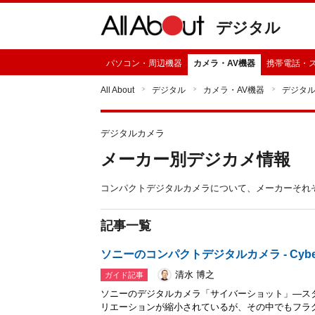
デジタル
パソコン・周辺機器
カメラ・AV機器
携帯電話・
All About
デジタル
カメラ・AV機器
デジタ
デジタルカメラ
メーカー別デジカメ情報
コンパクトデジタルカメラについて、メーカーそれ
記事一覧
ソニーのコンパクトデジタルカメラ - Cyber
清水 博之
ガイド記事
ソニーのデジタルカメラ「サイバーショット」―ス
リエーションが縮小されているが、その中でもフラ