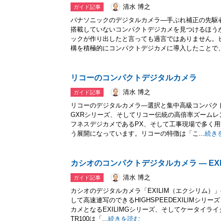
清水 博之
ガイド記事
パナソニックのデジタルカメラ―手ぶれ補正の先駆
搭載していないコンパクトデジカメを見つけるほう
ックが作り出したと言っても過言ではありません。
構を積極的にコンパクトデジカメに導入したことで、.
リコーのコンパクトデジタルカメラ
清水 博之
ガイド記事
リコーのデジタルカメラ―選択と集中高級コンパク
GXRシリーズ、そしてリコー伝統の高倍率ズームレ
フネスデジカメであるPX、そして工事現場で多く
う展開になっています。リコーの特徴は「こ...
続き
カシオのコンパクトデジタルカメラ ― EXI
清水 博之
ガイド記事
カシオのデジタルカメラ「EXILIM（エクシリム
して高速連写のできるHIGHSPEEDEXILIMシリー
カメとなるEXILIMGシリーズ、そしてケータイライク
TR100は「...
続きを読む