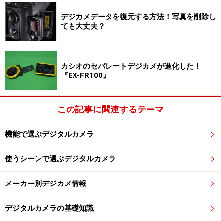
書き込むことが許可される……というようになっているの
デジカメデータを復元する方法！写真を削除し
だ。
ても大丈夫？
つまり、削除してしまったデータは、削除したばかりで
あれば依然としてそこに存在している。
カシオのセパレートデジカメが進化した！
『EX-FR100』
削除直後であればデータの上に白い紙が貼られただけ
で、書き込む用意がされている……というだけの状況だ。
白い紙をはがせばデータは存在している。しかし、白い
この記事に関連するテーマ
紙の上になにかを書いてしまうと、その下にあるデータ
にも裏写りしてしまう。もはや、データを復活させるこ
機能で選ぶデジタルカメラ
とは難しくなってしまうのだ（可能性はゼロではない
使うシーンで選ぶデジタルカメラ
が）。ちなみに、これはカードのフォーマットであって
も同じである。
メーカー別デジカメ情報
よって、間違って画像データを削除してしまった場合、
デジタルカメラの基礎知識
まず最初にやるべきことはデジタルカメラからメモリー