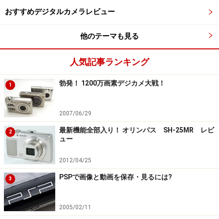
カードを取り出して触らないようにすることだ。
おすすめデジタルカメラレビュー
他のテーマも見る
デジカメからメモリーカードは確保した後
は？
人気記事ランキング
さて、削除した直後に保全したメモリーカードをどうす
勃発！ 1200万画素デジカメ大戦！
1
ればいいか。USBやPCカード経由でPCに接続し、削除フ
ァイルの復活ができるユーティリティでチェックするの
2007/06/29
だ。
最新機能全部入り！ オリンパス SH-25MR レビ
2
ュー
2012/04/25
フリーソフトでデジカメデータを復活させ
てみよう
PSPで画像と動画を保存・見るには?
3
削除してしまったデータを復活させるためのソフトウェ
2005/02/11
アがいくつかある。市販ソフト、あるいはフリーソフト