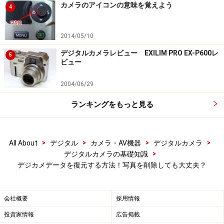
でも存在している。筆者は『
FileRecovery
』の無料体験
カメラのアイコンの意味を覚えよう
4
版を使用している。
2014/05/10
デジタルカメラレビュー EXILIM PRO EX-P600レ
5
ビュー
2004/06/29
1．FILERECOVERYを起動し、メイン画面を表示します。
ランキングをもっと見る
>
>
>
>
All About
デジタル
カメラ・AV機器
デジタルカメラ
>
デジタルカメラの基礎知識
2．復元対象のメディアの種類を選択します。
デジカメデータを復元する方法！写真を削除しても大丈夫？
会社概要
採用情報
投資家情報
広告掲載