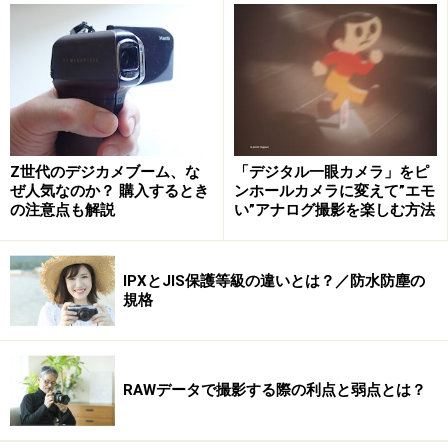
フリーソフトでデジカメデータを復活させてみよう
市販ソフトはもうちょっと強力にデジカメデータを
復元できる
Z世代のデジカメブーム、な
「デジタル一眼カメラ」をピ
ぜ人気なのか？ 購入するとき
ンホールカメラに変えて”エモ
の注意点も解説
い”アナログ撮影を楽しむ方法
デジカメでデータ削除したら、まずはメモ
リーカードを確保すべし！
IPXとJIS保護等級の違いとは？／防水防塵の
規格
最初にやるべきこと、それは「なにもしない」ことだ。
デジタルカメラにかぎらず、PCなどで扱える「ファイ
ル」というものは削除しても実際にデータが消えてはい
RAWデータで撮影する際の利点と弱点とは？
ない。データなどのファイルがある場合はそこに書き込
むことを禁止しており、「削除」するとそのスペースに