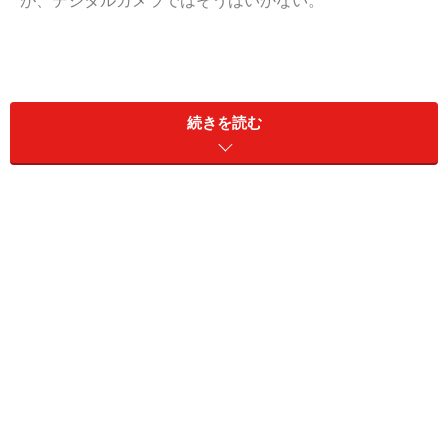
が、デジタルカメラではそうはいかない。
続きを読む
ほとんどの機種で削除したものは戻ることはない。しか
し、絶望するのはまだ早い。削除してしまった画像デー
タはかなりの確率で救うことができるのだ。単純にデジ