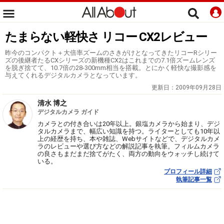
たまらない軽快さ リコー CX2レビュー
昨今のコンパクト＋大倍率ズームのさきがけとなってきたリコーRシリー
ズの後継者たるCXシリーズの新機種CX2はこれまでの7.1倍ズームレンズ
を脱ぎ捨てて、10.7倍の28-300mm相当を搭載。とにかく軽快な撮影感を
与えてくれるデジタルカメラとなっています。
更新日：
2009年09月28日
清水 博之
デジタルカメラ ガイド
カメラとの付き合いは20年以上。銀塩カメラから始まり、デジ
タルカメラまで、幅広い知識を持つ。ライターとしても10年以
上の経歴を持ち、本や雑誌、Webサイトなどで、デジタルカメ
ラのレビューや選び方などの解説記事を執筆。フィルムカメラ
の良さもまだまだ捨てがたく、両方の動向をウォッチし続けて
いる。
プロフィール詳細
執筆記事一覧