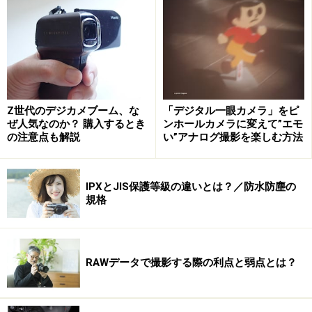
※記事内容は執筆時点のものです。最新の内容をご確認くださ
い。
次のページへ
1
/
3
Z世代のデジカメブーム、な
「デジタル一眼カメラ」をピ
ぜ人気なのか？ 購入するとき
ンホールカメラに変えて”エモ
の注意点も解説
い”アナログ撮影を楽しむ方法
IPXとJIS保護等級の違いとは？／防水防塵の
規格
RAWデータで撮影する際の利点と弱点とは？