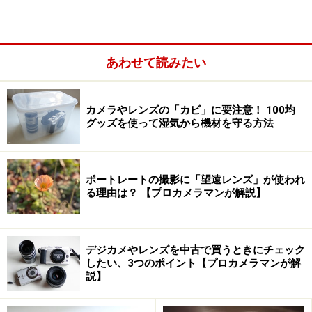
また、目立つ違いとしてはグリップ部分に滑り止めがつ
いたことがある。CX1では滑らかだったグリップ部分に
ダイヤモンドカットの滑り止めがついている。このおか
あわせて読みたい
げで外面的にややレトロっぽい印象となっている。
カメラやレンズの「カビ」に要注意！ 100均
その他のスペックは基本的にCX1を継承したものとなっ
グッズを使って湿気から機材を守る方法
ている。929万画素のCMOSを搭載し、イメージセンサー
シフト式の手ぶれ補正機構も搭載している。CMOSを搭
載したことで、高速連射も可能となっており、これは
ポートレートの撮影に「望遠レンズ」が使われ
る理由は？ 【プロカメラマンが解説】
CX1の4枚/秒から5枚/秒へと強化されている。
動画撮影機能は最大VGA/30fpsと、こちらもCX1と同
デジカメやレンズを中古で買うときにチェック
様。ハイビジョン動画の搭載はされていないのが個人的
したい、3つのポイント【プロカメラマンが解
には残念である。
説】