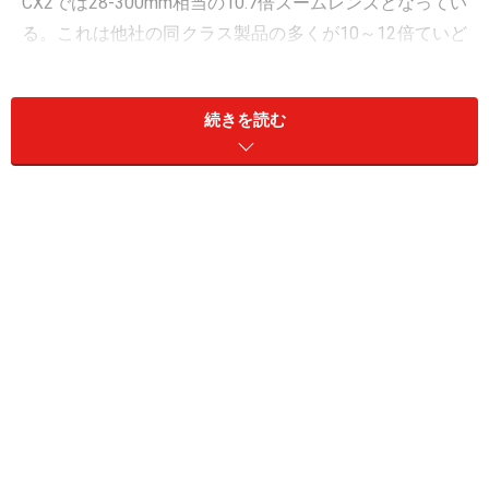
CX2では28-300mm相当の10.7倍ズームレンズとなってい
る。これは他社の同クラス製品の多くが10～12倍ていど
のズームレンズを搭載してきたことと無関係ではないだ
ろう。
続きを読む
コンパクトで高倍率ズームレンズ搭載というデジタルカ
メラは、この1年での最大の潮流となっている。ほとん
どのメーカーが参入しているカテゴリである。そんな
中、コンパクトで高倍率ズームという潮流の大本であっ
たリコーRシリーズの直系の子孫であるCXシリーズもそ
れらの機種に追随したということになるわけだ。
微妙にレトロ風味を醸し出しているダイヤモンドカットのグ
リップ。