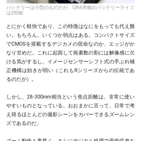
バッテリーは小型のものだが、CIPA準拠のバッテリーライフ
は290枚
とにかく軽快であり、この特徴はなにをもっても代え難
い。もちろん、いくつか弱点はある。コンパクトサイズ
でCMOSを搭載するデジカメの宿命なのか、エッジがか
なり甘めだ。これに起因して画素数の割には解像感に欠
ける気がするし、イメージセンサーシフト式の手ぶれ補
正機構は効きが弱い（これもRシリーズからの伝統であ
るのだが）。
しかし、28-300mm相当という焦点距離は、非常に使い
やすいものとなっている。おおまかに言って、日常で考
え得るほとんどの撮影シーンをカバーできるズームレン
ズであるのだ。
ズーム動作も素早く、さらにデジタル処理で歪曲収差を