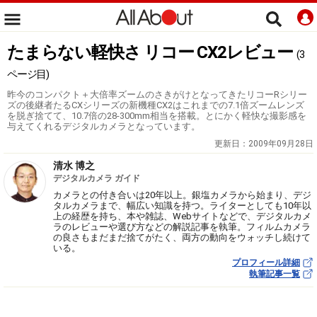
たまらない軽快さ リコー CX2レビュー
(3
ページ目)
昨今のコンパクト＋大倍率ズームのさきがけとなってきたリコーRシリー
ズの後継者たるCXシリーズの新機種CX2はこれまでの7.1倍ズームレンズ
を脱ぎ捨てて、10.7倍の28-300mm相当を搭載。とにかく軽快な撮影感を
与えてくれるデジタルカメラとなっています。
更新日：
2009年09月28日
清水 博之
デジタルカメラ ガイド
カメラとの付き合いは20年以上。銀塩カメラから始まり、デジ
タルカメラまで、幅広い知識を持つ。ライターとしても10年以
上の経歴を持ち、本や雑誌、Webサイトなどで、デジタルカメ
ラのレビューや選び方などの解説記事を執筆。フィルムカメラ
の良さもまだまだ捨てがたく、両方の動向をウォッチし続けて
いる。
プロフィール詳細
執筆記事一覧