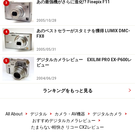
あの最強機がさらに進化!? Finepix F11
3
2005/10/28
あのベストセラーがスタミナを獲得 LUMIX DMC-
4
FX8
2005/05/31
デジタルカメラレビュー EXILIM PRO EX-P600レ
5
ビュー
2004/06/29
ランキングをもっと見る
>
>
>
>
All About
デジタル
カメラ・AV機器
デジタルカメラ
>
おすすめデジタルカメラレビュー
たまらない軽快さ リコー CX2レビュー