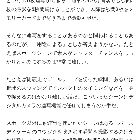
という120枚連写ができる。通常の929万画素でも秒間5
枚の撮影を6秒間続けることができ、以降は秒間3枚をメ
モリーカードまで尽きるまで撮影可能だ。
そんなに連写をすることがあるのかと問われることもあ
るのだが、「用途による」としか答えようがない。たと
えばスポーツシーンで素人がシャッターチャンスをしっ
かりとものにするのは非常に難しい。
たとえば徒競走でゴールテープを切った瞬間、あるいは
野球のスウィングでインパクトのタイミングなどを一発
で捉えるのはかなり難しい話だ。こういったシーンはデ
ジタルカメラの連写機能に任せてしまうのが手だ。
スポーツ以外にも連写を使いたいシーンはある。バース
デイケーキのロウソクを吹き消す瞬間を撮影するのはか