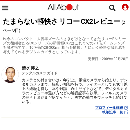
たまらない軽快さ リコー CX2レビュー
(2
ページ目)
昨今のコンパクト＋大倍率ズームのさきがけとなってきたリコーRシリー
ズの後継者たるCXシリーズの新機種CX2はこれまでの7.1倍ズームレンズ
を脱ぎ捨てて、10.7倍の28-300mm相当を搭載。とにかく軽快な撮影感を
与えてくれるデジタルカメラとなっています。
更新日：
2009年09月28日
清水 博之
デジタルカメラ ガイド
カメラとの付き合いは20年以上。銀塩カメラから始まり、デジ
タルカメラまで、幅広い知識を持つ。ライターとしても10年以
上の経歴を持ち、本や雑誌、Webサイトなどで、デジタルカメ
ラのレビューや選び方などの解説記事を執筆。フィルムカメラ
の良さもまだまだ捨てがたく、両方の動向をウォッチし続けて
いる。
プロフィール詳細
執筆記事一覧