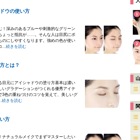
ドウの使い方
1
む！深みのあるブルーや刺激的なグリーン
ちょっと抵抗が……。そんな人は目尻にポ
ものにしやすくなります。強めの色が使い
2
..
続きを読む
方とは？
る目元にアイシャドウの塗り方基本は濃い
しいグラデーションがつくれる優秀アイテ
で3色の重ねづけのコツを覚えて、美しいグ
.
続きを読む
い方
！ナチュラルメイクでまずマスターしたい