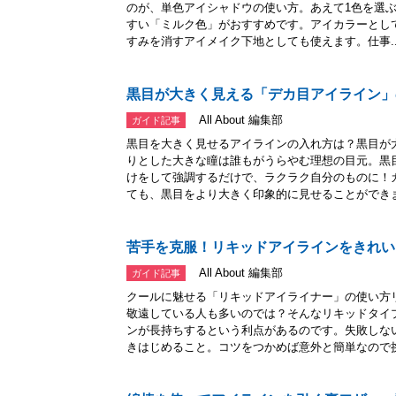
のが、単色アイシャドウの使い方。あえて1色を選
すい「ミルク色」がおすすめです。アイカラーとし
すみを消すアイメイク下地としても使えます。仕事..
黒目が大きく見える「デカ目アイライン」
All About 編集部
ガイド記事
黒目を大きく見せるアイラインの入れ方は？黒目が
りとした大きな瞳は誰もがうらやむ理想の目元。黒
けをして強調するだけで、ラクラク自分のものに！
ても、黒目をより大きく印象的に見せることができま.
苦手を克服！リキッドアイラインをきれい
All About 編集部
ガイド記事
クールに魅せる「リキッドアイライナー」の使い方
敬遠している人も多いのでは？そんなリキッドタイ
ンが長持ちするという利点があるのです。失敗しな
きはじめること。コツをつかめば意外と簡単なので挑.