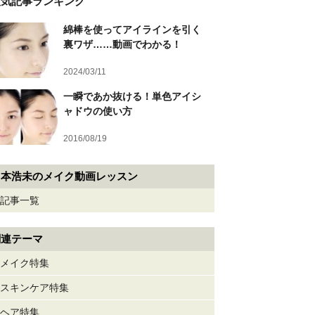
人気記事ランキング
綿棒を使ってアイラインを引く
裏ワザ……動画でわかる！
2024/03/11
一瞬であか抜ける！単色アイシ
ャドウの使い方
2016/08/19
山本浩未のメイク動画レッスン
記事一覧
関連テーマ
メイク特集
スキンケア特集
ヘア特集