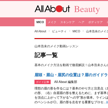
Beauty
MICO
メイク
スキンケア
ヘア
ボディケア
All About
ビューティ
MICO
山本浩未のメイ
山本浩未のメイク動画レッスン
記事一覧
基本のメイク方法を動画で徹底解説！山本浩未さん
眉頭・眉山・眉尻の位置は？眉のガイドラ
All About 編集部
ガイド記事
理想の眉の形を作るには？基本のやり方と注意点（
の形、（右）自眉眉の形を整えるために、まず基準
を頂点に上がって下がる“への字”形が基本。ライン
のペンシルが◎。眉の形を左右する重要なプロセ...