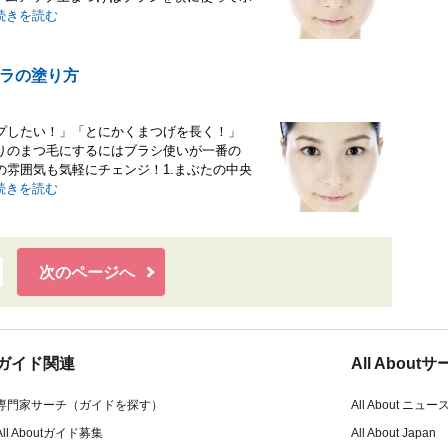
続きを読む
ラの塗り方
プしたい！」「とにかくまつげを長く！」
りのまつ毛にするにはブラシ使いが一番の
雰囲気も気軽にチェンジ！1.まぶたの中央
続きを読む
次のページへ
ガイド関連
All Abou
専門家サーチ（ガイドを探す）
All About ニュー
All Aboutガイド募集
All About Japan