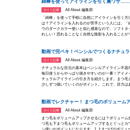
綿棒を使ってアイラインを引く裏ワザ……
All About 編集部
ガイド記事
「綿棒」を使って手軽に自然にアイラインを引く方
は？アイラインを入れるのが苦手という人には、「
ウのダークカラー使いと似た感覚なので、ソフトタ
れしい！恐れることなく自然な陰影を入れることができ
動画で完ペキ！ペンシルでつくるナチュラ
All About 編集部
ガイド記事
ナチュラルな目元の基本はペンシルアイライン不器
毎日使うからやっぱり描きやすいのが一番！アイメ
チュラルアイラインの引き方を紹介します。まつ毛
少しずつ描いていくのがポイント。これで、目力はあ.
動画でレクチャー！ まつ毛のボリューム
All About 編集部
ガイド記事
まつ毛をボリュームアップさせるには？ボリューム
つ毛も下まつ毛もボリュームアップするとぐっとカ
シ使いがポイントになります。1.上まつげのボリュ