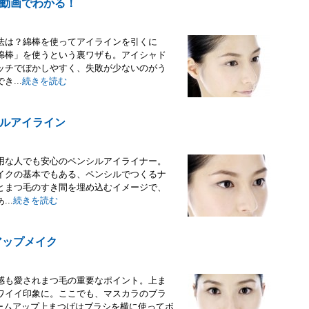
動画でわかる！
法は？綿棒を使ってアイラインを引くに
綿棒」を使うという裏ワザも。アイシャド
ッチでぼかしやすく、失敗が少ないのがう
...
続きを読む
ルアイライン
用な人でも安心のペンシルアイライナー。
イクの基本でもある、ペンシルでつくるナ
とまつ毛のすき間を埋め込むイメージで、
..
続きを読む
アップメイク
感も愛されまつ毛の重要なポイント。上ま
ワイイ印象に。ここでも、マスカラのブラ
ームアップ上まつげはブラシを横に使ってボ