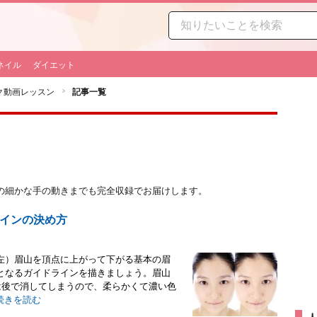
ネイル
ダイエット
ク動画レッスン
記事一覧
の細かな手の動きまでも完全収録でお届けします。
インの決め方
左）眉山を頂点に上がって下がる基本の眉
となるガイドラインを描きましょう。眉山
は後で消してしまうので、柔らかくて濃い色
続きを読む