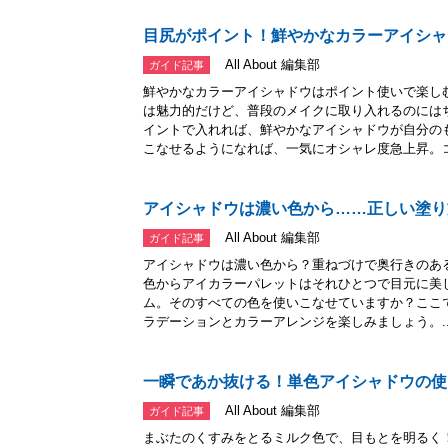
目尻がポイント！鮮やかなカラーアイシャ
All About 編集部
ガイド記事
鮮やかなカラーアイシャドウはポイント使いで楽し
は魅力的だけど、普段のメイクに取り入れるのには
イントで入れれば、鮮やかなアイシャドウが自分の
こなせるようになれば、一気にオシャレ度急上昇。コ.
アイシャドウは濃い色から……正しい塗り
All About 編集部
ガイド記事
アイシャドウは濃い色から？重ねづけで奥行きのあ
色からアイカラーパレットはそれひとつで目元に美
ム。そのすべての色を使いこなせていますか？ここ
ラデーションとカラーアレンジを楽しみましょう。..
一瞬であか抜ける！単色アイシャドウの使
All About 編集部
ガイド記事
まぶたのくすみをとるミルク色で、目もとを明るく