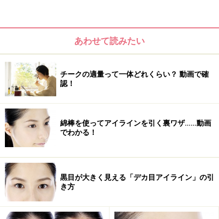
ここで3色使いを覚えたら、もちろん4色だってお手のも
の。濃い色から塗るという法則は変わりません。塗り分
けの目安はアイホール。眼球にかぶさる丸い部分がくぼ
あわせて読みたい
みになっているので、そこで塗り分けるときれいに仕上
がります。
チークの適量って一体どれくらい？ 動画で確
認！
塗り分けはアイホールのくぼみを目安に
【関連記事】
綿棒を使ってアイラインを引く裏ワザ……動画
アイシャドウが二重幅（ふたえ幅）にたまる！上手な塗
でわかる！
り方
アイシャドウを指で塗るのはNG？チップやブラシを使う
べき
黒目が大きく見える「デカ目アイライン」の引
き方
一瞬であか抜ける！単色アイシャドウの使い方
目尻がポイント！鮮やかなカラーアイシャドウの使い方