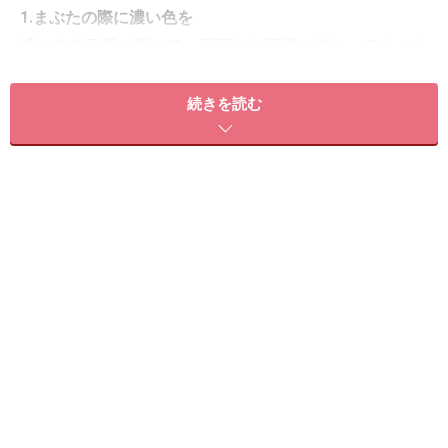
1.まぶたの際に濃い色を
濃い色を目尻に置いて、目頭から目尻に向かってまぶた
の際に色を広げます。
続きを読む
2.淡い色をまぶたのまるみに
まぶたの中央に淡い色を。アイホールの丸みに合わせて
ぼかします。
3.ハイライトカラーを眉下に
一番明るいハイライトカラーを眉骨の上から眉のライン
に沿ってぼかします。
基本をマスターすればどんどんカラーバリ
エが増える！