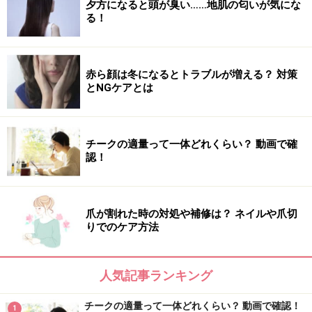
夕方になると頭が臭い……地肌の匂いが気にな
る！
赤ら顔は冬になるとトラブルが増える？ 対策
とNGケアとは
チークの適量って一体どれくらい？ 動画で確
認！
爪が割れた時の対処や補修は？ ネイルや爪切
りでのケア方法
人気記事ランキング
チークの適量って一体どれくらい？ 動画で確認！
1