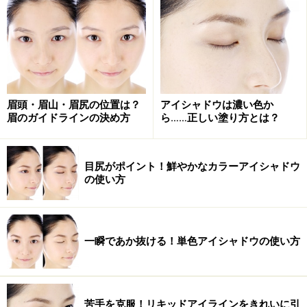
動画で上達！パッチリまつ毛になるマスカラの塗り方
※記事内容は執筆時点のものです。最新の内容をご確認くださ
い。
※個人の体質、また、誤った方法による実践に起因して肌荒れや
不調を引き起こす場合があります。実践の際には、必ず自身の体
眉頭・眉山・眉尻の位置は？
アイシャドウは濃い色か
質及び健康状態を十分に考慮し、正しい方法で行ってください。
眉のガイドラインの決め方
ら……正しい塗り方とは？
また、全ての方への有効性を保証するものではありません。
目尻がポイント！鮮やかなカラーアイシャドウ
の使い方
一瞬であか抜ける！単色アイシャドウの使い方
苦手を克服！リキッドアイラインをきれいに引