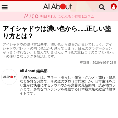
明日きれいになれる！特集&コラム
アイシャドウは濃い色から……正しい塗
り方とは？
アイシャドウの塗り方は基本、濃い色から塗るのが良いでしょう。アイ
シャドウパレットの同じ色ばかり減ってしまう、目元のグラデーション
がうまく作れない、と悩んでいませんか？ 3色の重ねづけのコツとパレッ
トの使いこなしテクを解説します。
更新日：
2020年09月21日
All About 編集部
「All About」は、マネー・暮らし・住宅・グルメ・旅行・健康
など多彩な分野で、その道のプロ（専門家）が、日常生活をよ
り豊かに快適にするノウハウから業界の最新動向、読み物コラ
ムまで、多彩なコンテンツを発信する日本最大級の総合情報サ
イトです。