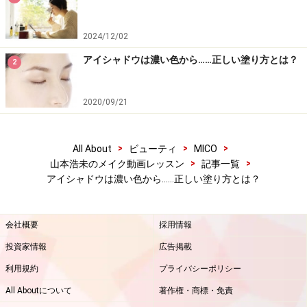
2024/12/02
アイシャドウは濃い色から……正しい塗り方とは？
2
2020/09/21
>
>
>
All About
ビューティ
MICO
>
>
山本浩未のメイク動画レッスン
記事一覧
アイシャドウは濃い色から……正しい塗り方とは？
会社概要
採用情報
投資家情報
広告掲載
利用規約
プライバシーポリシー
All Aboutについて
著作権・商標・免責