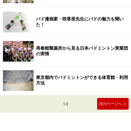
バド漫画家・咲香里先生にバドの魅力を聞い
た！
再春館製薬所から見る日本バドミントン実業団
の実情
東京都内でバドミントンができる体育館・利用
方法
次のページへ
1
/
2