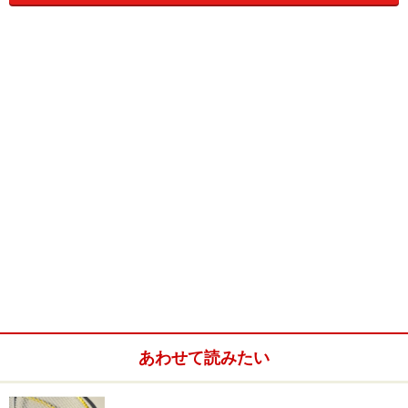
バドミントン、ダブルスにおけるサーブの
ルール
バドミントンのシャトル
「いつ、どのようにサーブを打つ人が変わり、今はどこ
から、誰に向かって打つのか」
これらのような疑問は、3つの規則を覚えるだけで解消
されます。
あわせて読みたい