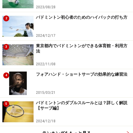
複雑な試合展開になろうと変わらないからです。
2023/08/28
バドミントン初心者のためのハイバックの打ち方
例えば、A君・BさんペアとC君・Dさんペアが対戦し、A
2
君のサーブ、C君のレシーブで試合が始まった場合、サ
ーブ権は必ずA君→Dさん→Bさん→C君→A君→・・・と
2024/12/17
いう順番で移動します。
東京都内でバドミントンができる体育館・利用方
3
法
これも上記の3つの規則と合わせて覚えておくと、試合
2022/11/08
中に悩むことは少なくなるはずです。
フォアハンド・ショートサーブの効果的な練習法
4
では楽しいバドミントンライフを！
2015/03/21
バドミントンのダブルスルールとは？詳しく解説
5
【サーブ編】
【関連記事】
バドミントンができる東京都内の体育館と利用方法
2024/12/18
バドミントンスマッシュのコツ！速く力強く打つに