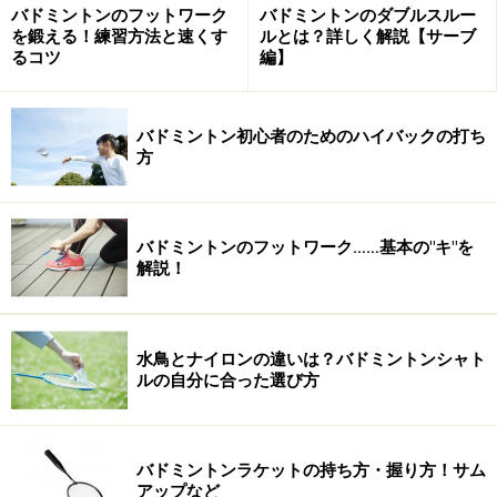
バドミントンのフットワーク
バドミントンのダブルスルー
を鍛える！練習方法と速くす
ルとは？詳しく解説【サーブ
規則2：サーブは直前のラリーを制した者(ペア)が打つ
るコツ
編】
サーブを打てるのは、直前のラリーで勝利し点数を獲得
したペアです。
バドミントン初心者のためのハイバックの打ち
そのため、相手チームからのサーブで始まった場合も、
方
そのラリーに勝利すれば得点とサーブ権を獲得できま
す。
サーブ権とはサーブを打つ権利のことです。
バドミントンのフットワーク……基本の"キ"を
解説！
規則3：サーバーは連続ポイントした時にのみ移動する
サーバーとは、サーブを打つ人のこと。
水鳥とナイロンの違いは？バドミントンシャト
サーブ権を持つペアがラリーに勝利した場合、そのサー
ルの自分に合った選び方
バーは再度サーブを打つことができます。その際、偶数
の次は奇数、奇数の次は偶数ですから、規則1に則りサ
ーブする位置を移動するのです。
バドミントンラケットの持ち方・握り方！サム
アップなど