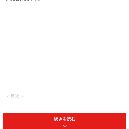
＜目次＞
バドミントン、ダブルスにおけるサーブのルール
サーブを打つ人の順番は決まっている！
続きを読む