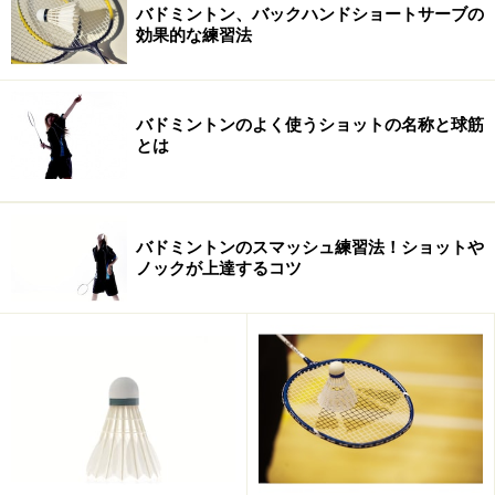
バドミントン、バックハンドショートサーブの
効果的な練習法
バドミントンのよく使うショットの名称と球筋
とは
規則1：サーブは、偶数得点は右側から、奇数得点は左
バドミントンのスマッシュ練習法！ショットや
ノックが上達するコツ
側から打つ
バドミントンはネットを挟み、自分側と相手側とでコー
トが分けられています。さらに、サーブにおいてはコー
トを右側と左側で分けて考えます。サーブする位置は、
自分たちの得点によって変える必要があり、得点が偶数
の場合はコートの右側から、奇数の場合はコートの左側
から打つのです。
また、サーブは必ず対角線上に打ちましょう。