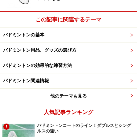
相手側のサーブ権からのラリーに勝利した場合は、連続
ポイントではありませんので位置の移動はなく、加点前
この記事に関連するテーマ
の位置でサーバーが決まります。
加点後の自分たちの得点が偶数の場合は右側にいた人、
バドミントンの基本
奇数の場合は左側にいた人がサーブを打つのです。
バドミントン用品、グッズの選び方
以上が試合の進め方です。これら3つの規則はシングル
バドミントンの効果的な練習方法
スにも当てはめることができます。
バドミントンの共通規則として覚えておくとGoodです。
バドミントン関連情報
他のテーマも見る
サーブを打つ人の順番は決まっている！
人気記事ランキング
ダブルスにおいて、サーブ権の移動だけを考えるのであ
れば、もっと簡単な覚え方があります。
バドミントンコートのライン！ダブルスとシング
1
なぜなら、サーブ権の移動順序は決まっており、どんな
ルスの違い