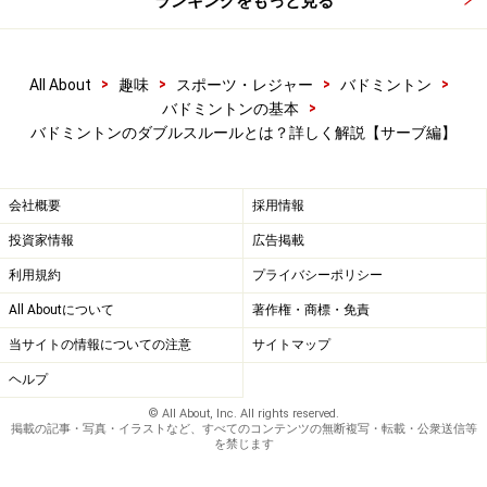
ランキングをもっと見る
は
初心者向け バドミントンのルールを詳しく解説
>
>
>
>
All About
趣味
スポーツ・レジャー
バドミントン
バドミントンコートのライン！ダブルスとシングル
>
バドミントンの基本
スの違い
バドミントンのダブルスルールとは？詳しく解説【サーブ編】
バドミントンのフットワーク～練習方法と速くする
コツ
会社概要
採用情報
投資家情報
広告掲載
※記事内容は執筆時点のものです。最新の内容をご確認くださ
い。
利用規約
プライバシーポリシー
All Aboutについて
著作権・商標・免責
当サイトの情報についての注意
サイトマップ
【編集部おすすめの購入サイト】
ヘルプ
Amazonでバドミントン関連の商品をチェック！
© All About, Inc. All rights reserved.
掲載の記事・写真・イラストなど、すべてのコンテンツの無断複写・転載・公衆送信等
を禁じます
楽天市場でバドミントン関連の商品をチェック！