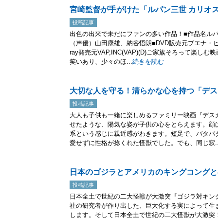
宮崎監督が手がけた「ルパン三世 カリオ
投稿記事
出色の出来で未だにファンの多い作品！■作品名ルパ
（声優）山田康雄、納谷悟朗■DVD販売元ブエナ・ビ
ray発売元VAP,INC(VAP)(D)ご家族そろって
笑いあり、少々のほ...
続きを読む
大切な人を守る！清らかな心を持つ「デス
投稿記事
大人も子供も一緒に楽しめるファミリー映画『デス
せたような、陽気な姿が子供の心をとらえます。顔
系という感じに親近感がわきます。短足で、バタバ
愛せずに性格が捻くれた怪獣でした。でも、同じ寂..
日本のゴジラとアメリカのキングコングと
投稿記事
日本全土で世紀の二大怪獣が大激突『ゴジラ対キン
社の研究者が作り出した、巨大化する実によって生
します。そして日本全土で世紀の二大怪獣が大激突