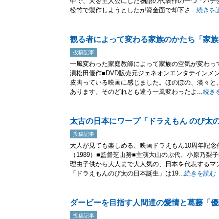
中で、犬を主人公にした物語の代表作の一つ「ハチ
松竹で製作しようとしたが資金面で却下さ...
続きを
観る者によって変わる家族のかたち「家族
投稿記事
一風変わった家庭教師によって家族の空気が変わって
演松田優作■DVD販売元ジェネオンエンタテインメ
皮肉っている映画に感じました。ほのぼの、淡々と
あります。そのどれとも違う一風変わったよ...
続き
太古の日本にワープ「ドラえもん のび太
投稿記事
大人が見ても楽しめる、映画ドラえもん10周年記念
（1989）■監督芝山努■主演大山のぶ代、小原乃梨
理由子供から大人まで大人気の、日本を代表するマ
「ドラえもんのび太の日本誕生」は19...
続きを読む
ダービーを目指す人間達の愛情と葛藤「優
投稿記事