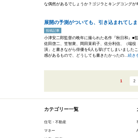
な偶然があるでしょうか？ゴジラとキングコングが奇.
展開の予測がついても、引き込まれてしま
投稿記事
小津安二郎監督の晩年に撮られた名作『秋日和』■
佐田啓二、笠智衆、岡田茉莉子、佐分利信、（端役：
演」と書きながら俳優を6人も挙げてしまいました
感があるもので、どうしても書きたかったの...
続き
1
2
カテゴリー一覧
住宅・不動産
マネー