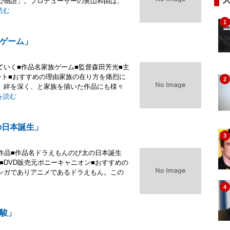
公物語」。プロデューサーの奥山和由は、
読む
1
ゲーム」
いく■作品名家族ゲーム■監督森田芳光■主
ント■おすすめの理由家族の在り方を痛烈に
2
、絆を深く、と家族を描いた作品にも様々
を読む
の日本誕生」
3
作品■作品名ドラえもんのび太の日本誕生
子■DVD販売元ポニーキャニオン■おすすめの
ンガでありアニメであるドラえもん。この
4
駿」