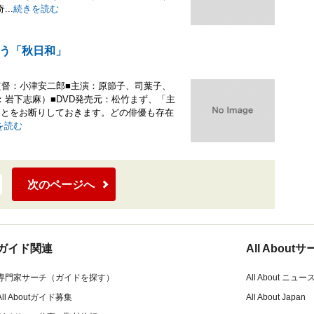
..
続きを読む
う「秋日和」
監督：小津安二郎■主演：原節子、司葉子、
岩下志麻）■DVD発売元：松竹まず、「主
ことをお断りしておきます。どの俳優も存在
を読む
次のページへ
ガイド関連
All Abou
専門家サーチ（ガイドを探す）
All About ニュー
All Aboutガイド募集
All About Japan