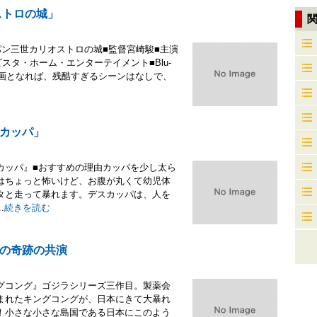
ストロの城」
ン三世カリオストロの城■監督宮崎駿■主演
スタ・ホーム・エンターテイメント■Blu-
楽しむ映画となれば、残酷すぎるシーンはなしで、
カッパ」
カッパ』■おすすめの理由カッパを少し太ら
はちょっと怖いけど、お腹が丸くて幼児体
タと走って暴れます。デスカッパは、人を
.
続きを読む
の奇跡の共演
グコング』ゴジラシリーズ三作目。製薬会
まれたキングコングが、日本にきて大暴れ
！小さな小さな島国である日本にこのよう