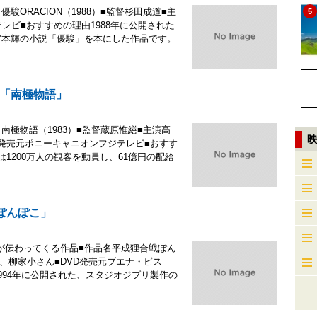
ORACION（1988）■監督杉田成道■主
5
レビ■おすすめの理由1988年に公開された
、宮本輝の小説「優駿」を本にした作品です。
「南極物語」
極物語（1983）■監督蔵原惟繕■主演高
ray発売元ポニーキャニオンフジテレビ■おすす
1200万人の観客を動員し、61億円の配給
ぽんぽこ」
が伝わってくる作品■作品名平成狸合戦ぽん
真、柳家小さん■DVD発売元ブエナ・ビス
994年に公開された、スタジオジブリ製作の