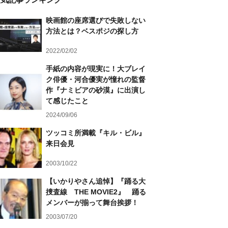
映画館の座席選びで失敗しない
方法とは？ベスポジの探し方
2022/02/02
手紙の内容が現実に！大ブレイ
ク俳優・河合優実が憧れの監督
作『ナミビアの砂漠』に出演し
て感じたこと
2024/09/06
ツッコミ所満載『キル・ビル』
来日会見
2003/10/22
【いかりやさん追悼】『踊る大
捜査線 THE MOVIE2』 踊る
メンバーが揃って舞台挨拶！
2003/07/20