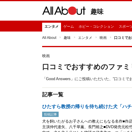
趣味
エンタメ
ゲーム
ホビー・コレクション
スポー
All About
趣味
エンタメ
映画
口コミでお
映画
口コミでおすすめのファミ
「Good Answers」にご投稿いただいた、“口
記事一覧
ひたすら教授の帰りを待ち続けた犬「ハチ
投稿記事
犬を飼いたがるお子さんへの教えにもなる名作■作品名
主演仲代達矢、八千草薫、長門裕之■DVD発売元松