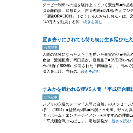
ダービー制覇への道を駆け上っていく競走馬■作品名優駿
演斉藤由貴、緒形直人、吉岡秀隆■DVD販売元フジテ
「優駿ORACION」（ゆうしゅんおらしおん）は
240万人を動員する興...
続きを読む
置き去りにされても待ち続け生き延びた犬
投稿記事
人間の犠牲になった犬たちを描いた事実の話■作品名南
倉健、渡瀬恒彦、岡田英次、夏目雅子■DVD/Blu-
めの理由1983年に公開された「南極物語」。日本では
収入を上げ、当時の...
続きを読む
すみかを追われる狸VS人間 「平成狸合戦
投稿記事
ジブリの永遠のテーマ「人間と自然」のメッセージ
ぽこ（1994）■監督高畑勳■出演上々颱風、野々村
タ・ホーム・エンターテイメント■おすすめの理由1
「平成狸合戦ぽんぽこ」。宅地開発が...
続きを読む