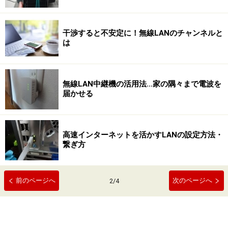
干渉すると不安定に！無線LANのチャンネルと
は
無線LAN中継機の活用法…家の隅々まで電波を
届かせる
高速インターネットを活かすLANの設定方法・
繋ぎ方
前のページへ
次のページへ
2
/
4