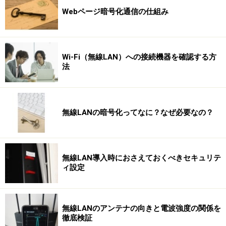
Webページ暗号化通信の仕組み
Wi-Fi（無線LAN）への接続機器を確認する方
法
無線LANの暗号化ってなに？なぜ必要なの？
無線LAN導入時におさえておくべきセキュリテ
ィ設定
無線LANのアンテナの向きと電波強度の関係を
徹底検証